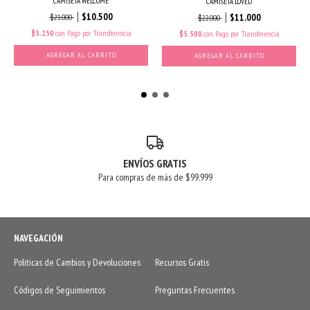
CAMISETA WELCOME
CAMISETA LOVED
$10.500
$11.000
$21.000
$22.000
$5.250
con
Pago por Transferencia
$5.500
con
Pago por Transferencia
AGREGAR AL CARRITO
AGREGAR AL CARRITO
ENVÍOS GRATIS
Para compras de más de $99.999
NAVEGACIÓN
Politicas de Cambios y Devoluciones
Recursos Gratis
Códigos de Seguimientos
Preguntas Frecuentes