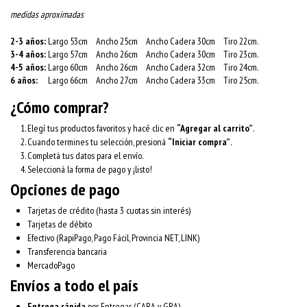
medidas aproximadas
2-3 años:
Largo 53cm Ancho 25cm Ancho Cadera 30cm Tiro 22cm.
3-4 años:
Largo 57cm Ancho 26cm Ancho Cadera 30cm Tiro 23cm.
4-5 años:
Largo 60cm Ancho 26cm Ancho Cadera 32cm Tiro 24cm.
6 años:
Largo 66cm Ancho 27cm Ancho Cadera 33cm Tiro 25cm.
¿Cómo comprar?
Elegí tus productos favoritos y hacé clic en
“Agregar al carrito”
.
Cuando termines tu selección, presioná
“Iniciar compra”
.
Completá tus datos para el envío.
Seleccioná la forma de pago y ¡listo!
Opciones de pago
Tarjetas de crédito (hasta 3 cuotas sin interés)
Tarjetas de débito
Efectivo (RapiPago, Pago Fácil, Provincia NET, LINK)
Transferencia bancaria
MercadoPago
Envíos a todo el país
Entrega rápida
por Entregar (CABA y GBA)