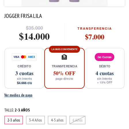
JOGGER FRISA LILA
$35.000
TRANSFERENCIA
$14.000
$7.000
LA MÁS CONVENIENTE
🏦
VISA
AMEX
Go Cuotas
CRÉDITO
TRANSFERENCIA
DÉBITO
3
cuotas
50% OFF
4
cuotas
sin interés
pago directo
sin interés
$4.666
c/u
+
15
% OFF
Ver medios de pago
TALLE:
2-3 AÑOS
2-3 años
3-4 Años
4-5 años
6 Años