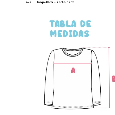
6–7
largo
48 cm -
ancho
37 cm