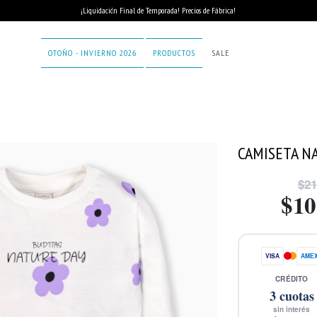
¡Liquidación Final de Temporada! Precios de Fábrica!
OTOÑO - INVIERNO 2026
PRODUCTOS
SALE
CAMISETA N
$21
$10
VISA
AME
CRÉDITO
3
cuotas
sin interés