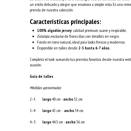
un estilo delicado y alegre que enamora a simple vista. Es una reme
prenda de nuestra colección.
Características principales:
100% algodón jersey
: calidad premium, suave y respirable.
Estampa exclusiva
de flores lilas con detalles en negro.
Fondo en tono natural, ideal para looks frescos y modernos.
Disponible en talles desde
2-3 hasta 6-7 años
.
Completá el look sumando tus prendas favoritas desde nuestra web 
ocasión.
Guía de talles
Medidas aproximadas
2–3
largo
40 cm -
ancho
32 cm
3–4
largo
42 cm -
ancho
34 cm
4–5
largo
44,5 cm -
ancho
36 cm