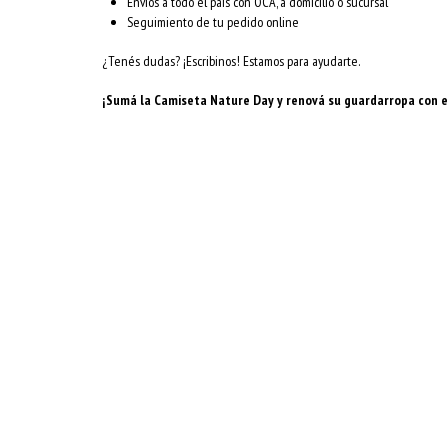
Envíos a todo el país con OCA, a domicilio o sucursal
Seguimiento de tu pedido online
¿Tenés dudas? ¡Escribinos! Estamos para ayudarte.
¡Sumá la Camiseta Nature Day y renová su guardarropa con est