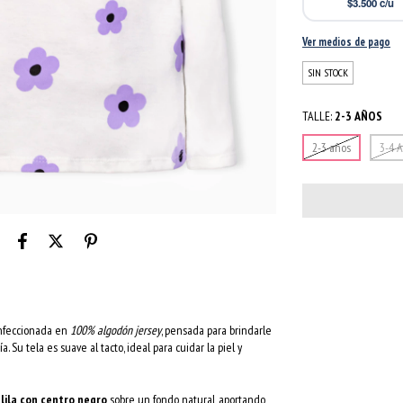
$3.500
c/u
Ver medios de pago
SIN STOCK
TALLE:
2-3 AÑOS
2-3 años
3-4 
onfeccionada en
100% algodón jersey
, pensada para brindarle
. Su tela es suave al tacto, ideal para cuidar la piel y
 lila con centro negro
sobre un fondo natural, aportando