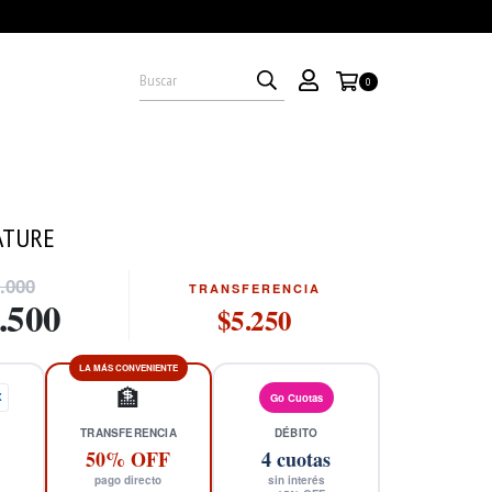
0
ATURE
.000
TRANSFERENCIA
.500
$5.250
LA MÁS CONVENIENTE
🏦
X
Go Cuotas
TRANSFERENCIA
DÉBITO
50% OFF
4
cuotas
pago directo
sin interés