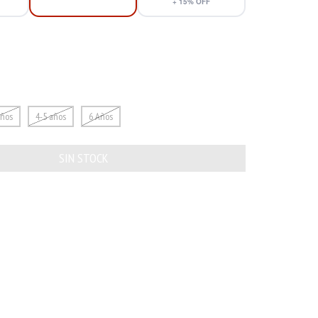
+
15
% OFF
Años
4-5 años
6 Años