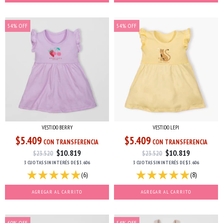
54
%
OFF
54
%
OFF
VESTIDO BERRY
VESTIDO LEPI
$5.409
$5.409
CON TRANSFERENCIA
CON TRANSFERENCIA
$10.819
$10.819
$23.520
$23.520
3 CUOTAS
SIN INTERÉS
DE
$3.606
3 CUOTAS
SIN INTERÉS
DE
$3.606
(6)
(8)
AGREGAR AL CARRITO
AGREGAR AL CARRITO
60
%
OFF
54
%
OFF