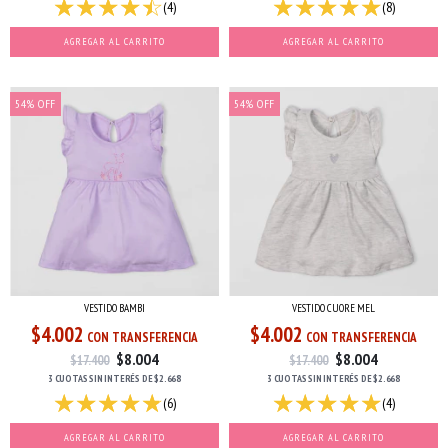
(4)
(8)
AGREGAR AL CARRITO
AGREGAR AL CARRITO
54
%
OFF
54
%
OFF
VESTIDO BAMBI
VESTIDO CUORE MEL
$4.002
$4.002
CON TRANSFERENCIA
CON TRANSFERENCIA
$8.004
$8.004
$17.400
$17.400
3 CUOTAS
SIN INTERÉS
DE
$2.668
3 CUOTAS
SIN INTERÉS
DE
$2.668
(6)
(4)
AGREGAR AL CARRITO
AGREGAR AL CARRITO