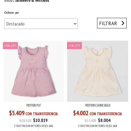
Inicio
/
Jardinero & Vestidos
Ordenar por
FILTRAR
54
%
OFF
54
%
OFF
VESTIDO FLY
VESTIDO CUORE GOLD
$5.409
$4.002
CON TRANSFERENCIA
CON TRANSFERENCIA
$10.819
$8.004
$23.520
$17.400
3 CUOTAS
SIN INTERÉS
DE
$3.606
3 CUOTAS
SIN INTERÉS
DE
$2.668