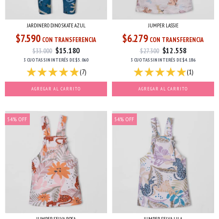
JARDINERO DINO SKATE AZUL
JUMPER LASSIE
$7.590
$6.279
CON TRANSFERENCIA
CON TRANSFERENCIA
$15.180
$12.558
$33.000
$27.300
3 CUOTAS
SIN INTERÉS
DE
$5.060
3 CUOTAS
SIN INTERÉS
DE
$4.186
(7)
(1)
AGREGAR AL CARRITO
AGREGAR AL CARRITO
54
%
OFF
54
%
OFF