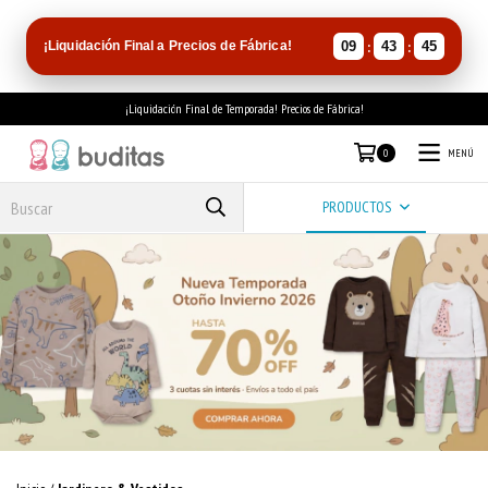
:
:
¡Liquidación Final a Precios de Fábrica!
09
43
45
¡Liquidación Final de Temporada! Precios de Fábrica!
MENÚ
0
PRODUCTOS