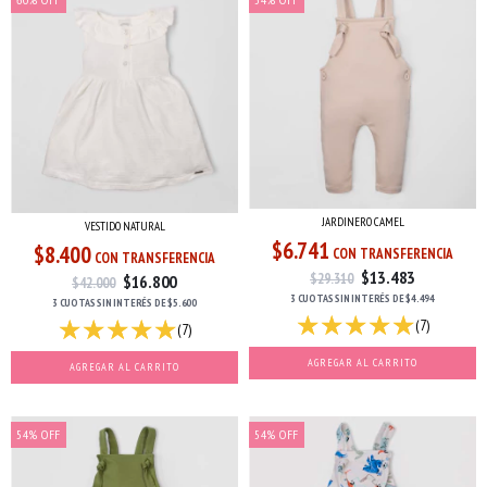
JARDINERO CAMEL
VESTIDO NATURAL
$6.741
$8.400
CON TRANSFERENCIA
CON TRANSFERENCIA
$13.483
$29.310
$16.800
$42.000
3 CUOTAS
SIN INTERÉS
DE
$4.494
3 CUOTAS
SIN INTERÉS
DE
$5.600
(7)
(7)
AGREGAR AL CARRITO
AGREGAR AL CARRITO
54
%
OFF
54
%
OFF