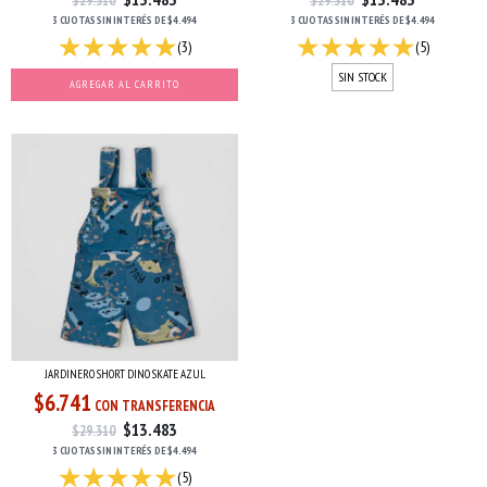
$29.310
$29.310
3 CUOTAS
SIN INTERÉS
DE
$4.494
3 CUOTAS
SIN INTERÉS
DE
$4.494
(3)
(5)
SIN STOCK
AGREGAR AL CARRITO
JARDINERO SHORT DINO SKATE AZUL
$6.741
CON TRANSFERENCIA
$13.483
$29.310
3 CUOTAS
SIN INTERÉS
DE
$4.494
(5)