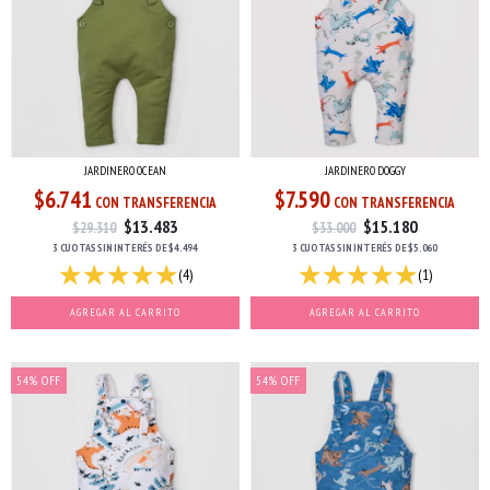
JARDINERO OCEAN
JARDINERO DOGGY
$6.741
$7.590
CON TRANSFERENCIA
CON TRANSFERENCIA
$13.483
$15.180
$29.310
$33.000
3 CUOTAS
SIN INTERÉS
DE
$4.494
3 CUOTAS
SIN INTERÉS
DE
$5.060
(4)
(1)
AGREGAR AL CARRITO
AGREGAR AL CARRITO
54
%
OFF
54
%
OFF