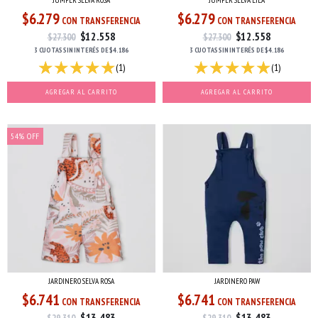
JUMPER SELVA ROSA
JUMPER SELVA LILA
$6.279
$6.279
CON TRANSFERENCIA
CON TRANSFERENCIA
$12.558
$12.558
$27.300
$27.300
3 CUOTAS
SIN INTERÉS
DE
$4.186
3 CUOTAS
SIN INTERÉS
DE
$4.186
(1)
(1)
AGREGAR AL CARRITO
AGREGAR AL CARRITO
54
%
OFF
JARDINERO SELVA ROSA
JARDINERO PAW
$6.741
$6.741
CON TRANSFERENCIA
CON TRANSFERENCIA
$13.483
$13.483