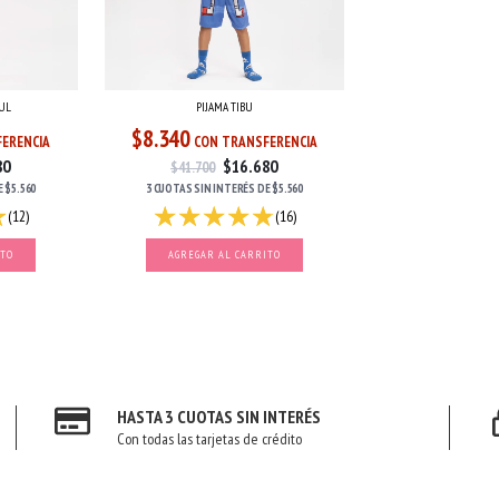
UL
PIJAMA TIBU
$8.340
ERENCIA
CON TRANSFERENCIA
80
$16.680
$41.700
E
$5.560
3 CUOTAS
SIN INTERÉS
DE
$5.560
(12)
(16)
ITO
AGREGAR AL CARRITO
HASTA 3 CUOTAS SIN INTERÉS
Con todas las tarjetas de crédito