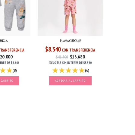
JUNGLA
PIJAMA CUPCAKE
$8.340
TRANSFERENCIA
CON TRANSFERENCIA
20.000
$16.680
$41.700
TERÉS
DE
$6.666
3 CUOTAS
SIN INTERÉS
DE
$5.560
(8)
(6)
 CARRITO
AGREGAR AL CARRITO