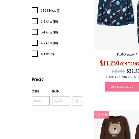
18-24 Meses (2)
2-3 Años (10)
3-4 Años (10)
4-5 Años (10)
6 Años (9)
PIJAMA GALAXIA
$11.250
CON TRANS
$22.5
$45.000
3 CUOTAS
SIN INTERÉS
D
Precio
AGREGAR AL CARR
DESDE
HASTA
50
%
OFF