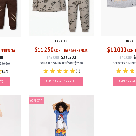
PIJAMA DINO
PIJAMA 
$11.250
$10.000
CON TRANSFERENCIA
CON 
FERENCIA
$22.500
$
00
$45.000
$40.000
3 CUOTAS
SIN INTERÉS
DE
$7.500
3 CUOTAS
SIN IN
E
$6.666
(1)
(37)
AGREGAR AL CARRITO
AGREGAR AL
ITO
60
%
OFF