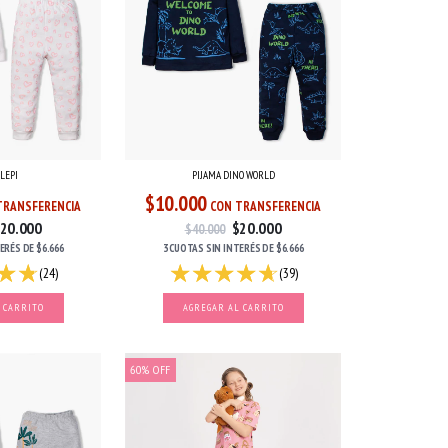
LEPI
PIJAMA DINO WORLD
$10.000
TRANSFERENCIA
CON TRANSFERENCIA
20.000
$20.000
$40.000
TERÉS
DE
$6.666
3 CUOTAS
SIN INTERÉS
DE
$6.666
(24)
(39)
 CARRITO
AGREGAR AL CARRITO
60
%
OFF