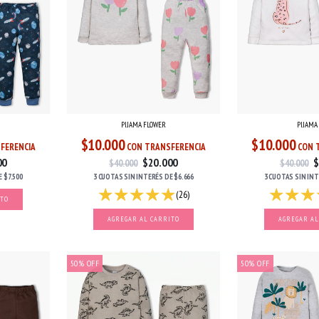
PIJAMA FLOWER
PIJAMA 
$10.000
$10.000
FERENCIA
CON TRANSFERENCIA
CON 
00
$20.000
$
$40.000
$40.000
E
$7.500
3 CUOTAS
SIN INTERÉS
DE
$6.666
3 CUOTAS
SIN IN
(26)
ITO
AGREGAR AL CARRITO
AGREGAR AL
50
%
OFF
50
%
OFF