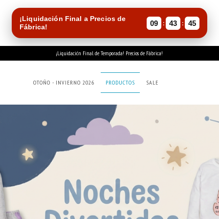
¡Liquidación Final a Precios de
:
:
09
43
44
Fábrica!
¡Liquidación Final de Temporada! Precios de Fábrica!
OTOÑO - INVIERNO 2026
PRODUCTOS
SALE