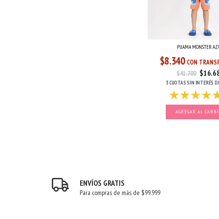
PIJAMA MONSTER AZ
$8.340
CON TRANSF
$16.6
$41.700
3 CUOTAS
SIN INTERÉS
D
AGREGAR AL CARR
ENVÍOS GRATIS
Para compras de más de $99.999