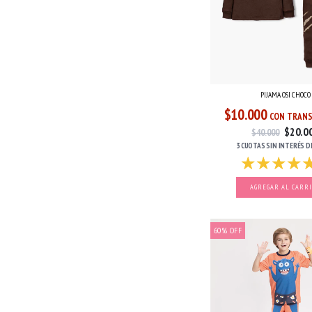
PIJAMA OSI CHOCO
$10.000
CON TRANS
$20.0
$40.000
3 CUOTAS
SIN INTERÉS
D
AGREGAR AL CARR
60
%
OFF