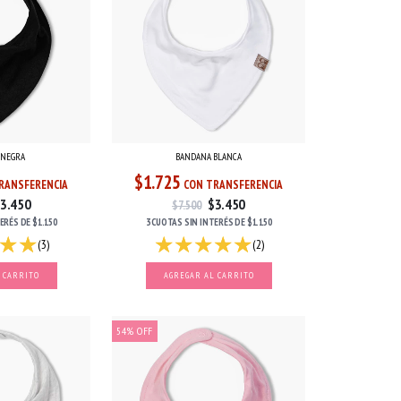
 NEGRA
BANDANA BLANCA
$1.725
RANSFERENCIA
CON TRANSFERENCIA
3.450
$3.450
$7.500
TERÉS
DE
$1.150
3 CUOTAS
SIN INTERÉS
DE
$1.150
(3)
(2)
54
%
OFF