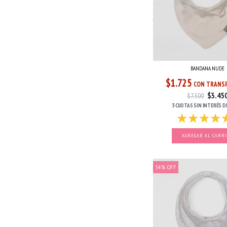
BANDANA NUDE
$1.725
CON TRANSF
$3.45
$7.500
3 CUOTAS
SIN INTERÉS
D
54
%
OFF