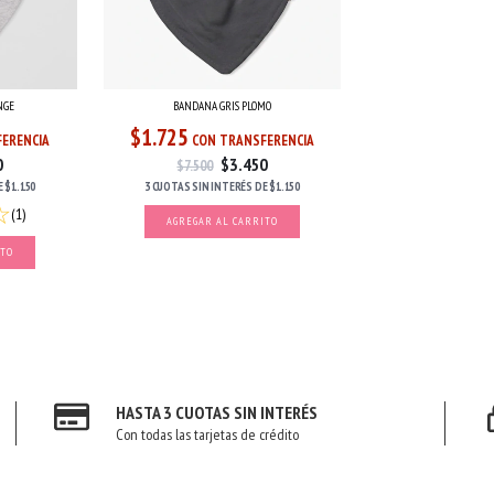
NGE
BANDANA GRIS PLOMO
$1.725
ERENCIA
CON TRANSFERENCIA
0
$3.450
$7.500
E
$1.150
3 CUOTAS
SIN INTERÉS
DE
$1.150
(1)
HASTA 3 CUOTAS SIN INTERÉS
Con todas las tarjetas de crédito