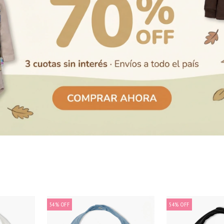
54
%
OFF
54
%
OFF