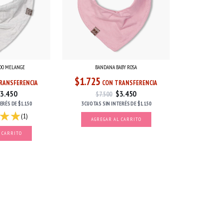
DO MELANGE
BANDANA BABY ROSA
$1.725
RANSFERENCIA
CON TRANSFERENCIA
3.450
$3.450
$7.500
TERÉS
DE
$1.150
3 CUOTAS
SIN INTERÉS
DE
$1.150
(1)