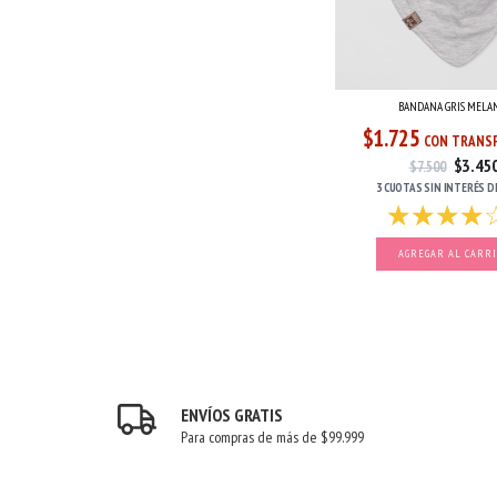
BANDANA GRIS MELA
$1.725
CON TRANSF
$3.45
$7.500
3 CUOTAS
SIN INTERÉS
D
ENVÍOS GRATIS
Para compras de más de $99.999