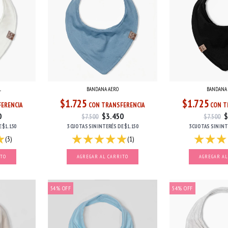
L
BANDANA AERO
BANDANA
$1.725
$1.725
ERENCIA
CON TRANSFERENCIA
CON T
0
$3.450
$
$7.500
$7.500
E
$1.150
3 CUOTAS
SIN INTERÉS
DE
$1.150
3 CUOTAS
SIN IN
(3)
(1)
54
%
OFF
54
%
OFF