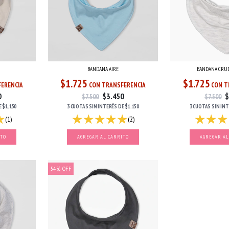
BANDANA AIRE
BANDANA CRU
$1.725
$1.725
ERENCIA
CON TRANSFERENCIA
CON T
0
$3.450
$
$7.500
$7.500
E
$1.150
3 CUOTAS
SIN INTERÉS
DE
$1.150
3 CUOTAS
SIN IN
(1)
(2)
54
%
OFF