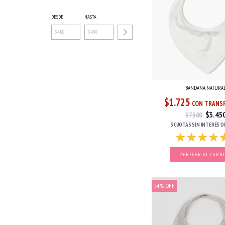
DESDE
HASTA
BANDANA NATURA
$1.725
CON TRANSF
$3.45
$7.500
3 CUOTAS
SIN INTERÉS
D
54
%
OFF