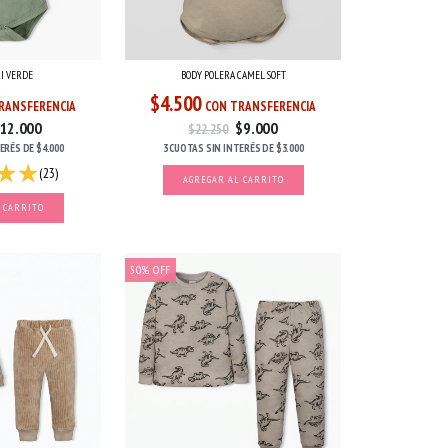
RI VERDE
BODY POLERA CAMEL SOFT
$4.500
RANSFERENCIA
CON TRANSFERENCIA
12.000
$9.000
$22.250
TERÉS
DE
$4.000
3 CUOTAS
SIN INTERÉS
DE
$3.000
(23)
AGREGAR AL CARRITO
 CARRITO
50
%
OFF