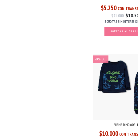
$5.250
CON TRANSF
$10.5
$21.000
3 CUOTAS
SIN INTERÉS
D
AGREGAR AL CARR
50
%
OFF
PIJAMA DINO WORL
$10.000
CON TRANS