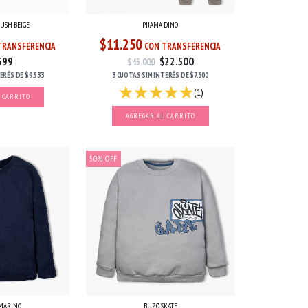
USH BEIGE
PIJAMA DINO
$11.250
TRANSFERENCIA
CON TRANSFERENCIA
599
$22.500
$45.000
TERÉS
DE
$9.533
3 CUOTAS
SIN INTERÉS
DE
$7.500
(1)
 CARRITO
AGREGAR AL CARRITO
50
%
OFF
BUZO SKATE
 MARINO