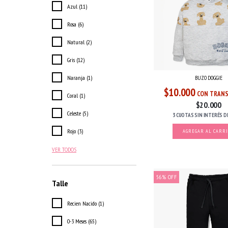
Azul (11)
Rosa (6)
Natural (2)
Gris (12)
Naranja (1)
BUZO DOGGIE
$10.000
CON TRANS
Coral (1)
$20.000
Celeste (5)
3 CUOTAS
SIN INTERÉS
D
Rojo (3)
AGREGAR AL CARR
VER TODOS
56
%
OFF
Talle
Recien Nacido (1)
0-3 Meses (65)