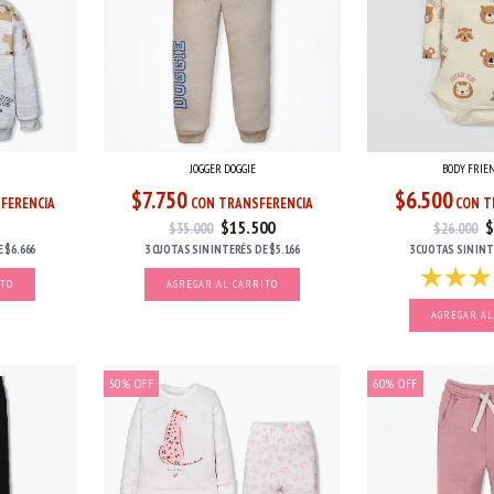
JOGGER DOGGIE
BODY FRIE
$7.750
$6.500
FERENCIA
CON TRANSFERENCIA
CON T
$15.500
$
$35.000
$26.000
E
$6.666
3 CUOTAS
SIN INTERÉS
DE
$5.166
3 CUOTAS
SIN IN
ITO
AGREGAR AL CARRITO
AGREGAR AL
50
%
OFF
60
%
OFF