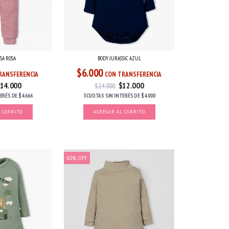
SA ROSA
BODY JURASSIC AZUL
$6.000
RANSFERENCIA
CON TRANSFERENCIA
14.000
$12.000
$24.000
TERÉS
DE
$4.666
3 CUOTAS
SIN INTERÉS
DE
$4.000
 CARRITO
AGREGAR AL CARRITO
60
%
OFF