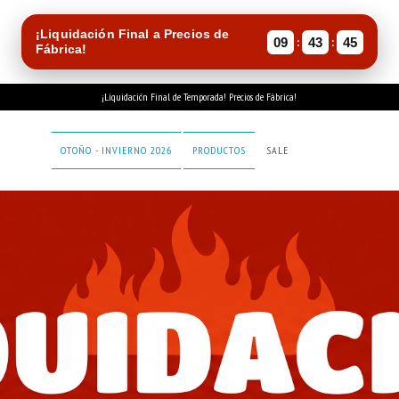
¡Liquidación Final a Precios de
:
:
09
43
44
Fábrica!
¡Liquidación Final de Temporada! Precios de Fábrica!
OTOÑO - INVIERNO 2026
PRODUCTOS
SALE