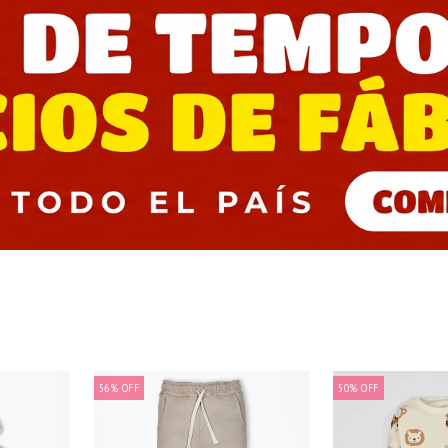
56
%
OFF
50
%
OFF