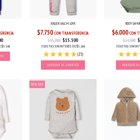
JOGGER SALCHI LOVE
BODY SAFA
$7.750
$6.000
ERENCIA
CON TRANSFERENCIA
CON T
00
$15.500
$
$35.000
$24.000
E
$5.166
3 CUOTAS
SIN INTERÉS
DE
$5.166
3 CUOTAS
SIN IN
(23)
ITO
AGREGAR AL CARRITO
AGREGAR AL
50
%
OFF