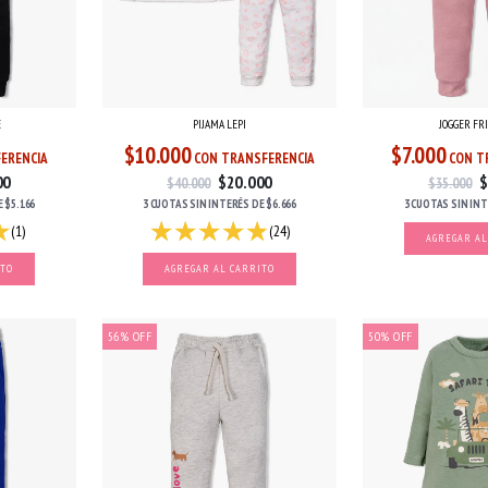
E
PIJAMA LEPI
JOGGER FRI
$10.000
$7.000
ERENCIA
CON TRANSFERENCIA
CON T
00
$20.000
$
$40.000
$35.000
E
$5.166
3 CUOTAS
SIN INTERÉS
DE
$6.666
3 CUOTAS
SIN IN
(1)
(24)
AGREGAR AL
ITO
AGREGAR AL CARRITO
56
%
OFF
50
%
OFF