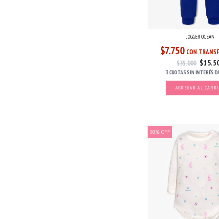
JOGGER OCEAN
$7.750
CON TRANSF
$15.5
$35.000
3 CUOTAS
SIN INTERÉS
D
AGREGAR AL CARR
50
%
OFF