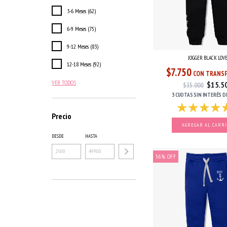
3-6 Meses (62)
6-9 Meses (75)
9-12 Meses (83)
JOGGER BLACK LOV
12-18 Meses (92)
$7.750
CON TRANSF
VER TODOS
$15.5
$35.000
3 CUOTAS
SIN INTERÉS
D
Precio
AGREGAR AL CARR
DESDE
HASTA
56
%
OFF