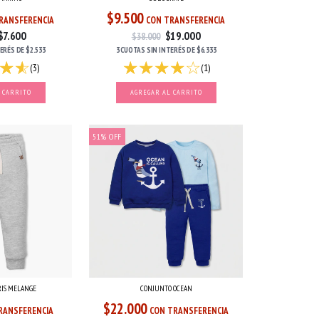
$9.500
CON TRANSFERENCIA
RANSFERENCIA
$19.000
$7.600
$38.000
3 CUOTAS
SIN INTERÉS
DE
$6.333
TERÉS
DE
$2.533
(1)
(3)
AGREGAR AL CARRITO
 CARRITO
51
%
OFF
GRIS MELANGE
CONJUNTO OCEAN
$22.000
RANSFERENCIA
CON TRANSFERENCIA