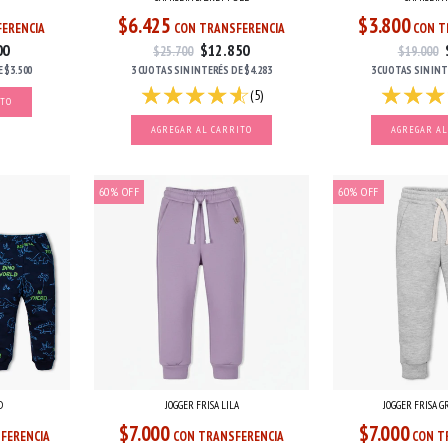
$6.425
$3.800
ERENCIA
CON TRANSFERENCIA
CON T
00
$12.850
$25.700
$19.000
E
$3.500
3 CUOTAS
SIN INTERÉS
DE
$4.283
3 CUOTAS
SIN IN
(5)
ITO
AGREGAR AL CARRITO
AGREGAR AL
60
%
OFF
60
%
OFF
D
JOGGER FRISA LILA
JOGGER FRISA 
$7.000
$7.000
FERENCIA
CON TRANSFERENCIA
CON T