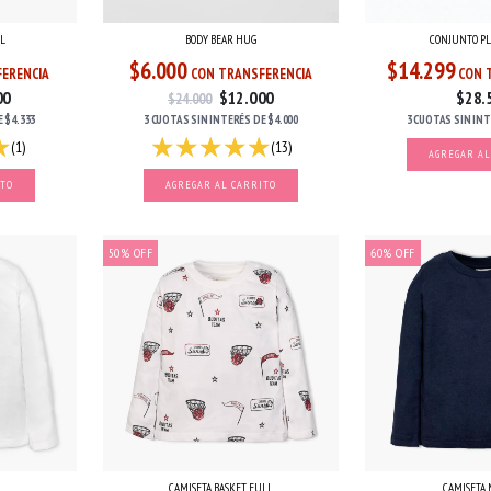
L
BODY BEAR HUG
CONJUNTO PL
$6.000
$14.299
ERENCIA
CON TRANSFERENCIA
CON 
00
$12.000
$28.
$24.000
E
$4.333
3 CUOTAS
SIN INTERÉS
DE
$4.000
3 CUOTAS
SIN IN
(1)
(13)
AGREGAR AL
ITO
AGREGAR AL CARRITO
50
%
OFF
60
%
OFF
O
CAMISETA BASKET FULL
CAMISETA