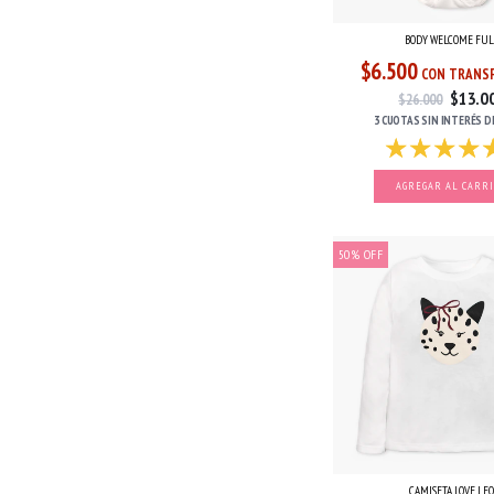
BODY WELCOME FUL
$6.500
CON TRANSF
$13.0
$26.000
3 CUOTAS
SIN INTERÉS
D
AGREGAR AL CARR
50
%
OFF
CAMISETA LOVE LE