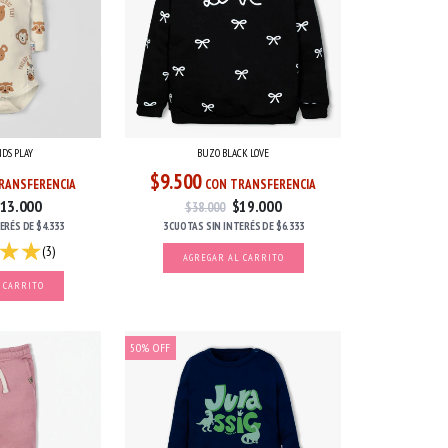
NDS PLAY
BUZO BLACK LOVE
$9.500
RANSFERENCIA
CON TRANSFERENCIA
13.000
$19.000
$38.000
TERÉS
DE
$4.333
3 CUOTAS
SIN INTERÉS
DE
$6.333
(3)
AGREGAR AL CARRITO
 CARRITO
50
%
OFF