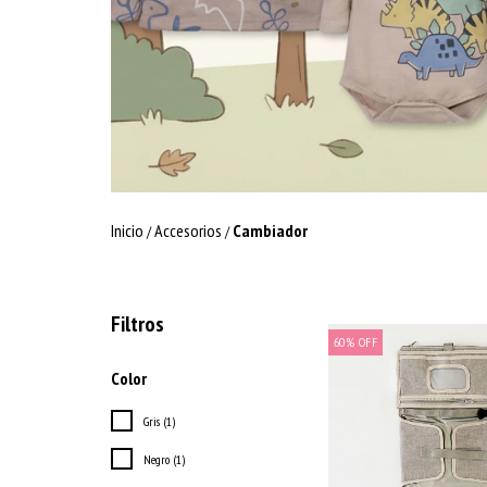
Inicio
Accesorios
Cambiador
/
/
Filtros
60
%
OFF
Color
Gris (1)
Negro (1)