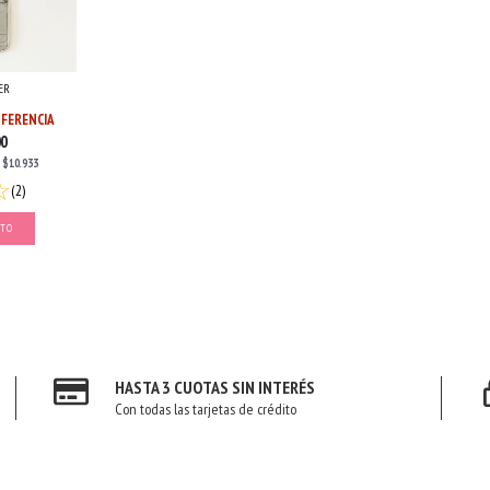
ER
FERENCIA
00
E
$10.933
(2)
ITO
HASTA 3 CUOTAS SIN INTERÉS
Con todas las tarjetas de crédito