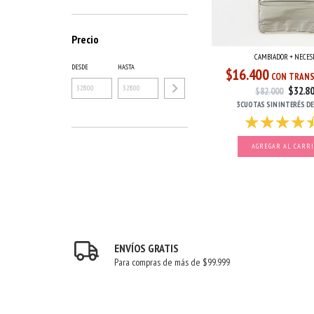
Precio
CAMBIADOR + NECES
DESDE
HASTA
$16.400
CON TRANS
$32.8
$82.000
3 CUOTAS
SIN INTERÉS
D
AGREGAR AL CARR
ENVÍOS GRATIS
Para compras de más de $99.999