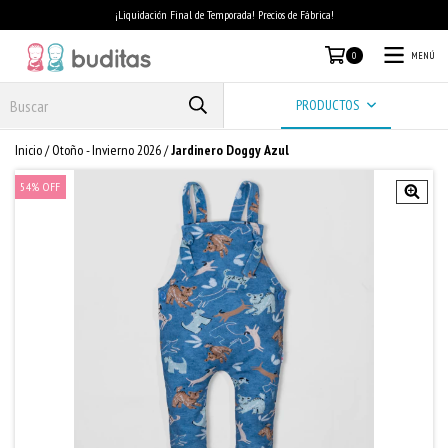
¡Liquidación Final de Temporada! Precios de Fábrica!
MENÚ
0
PRODUCTOS
Inicio
/
Otoño - Invierno 2026
/
Jardinero Doggy Azul
54
%
OFF