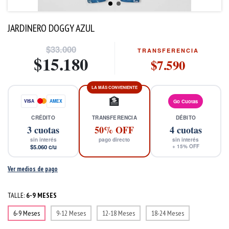
JARDINERO DOGGY AZUL
$33.000
TRANSFERENCIA
$15.180
$7.590
LA MÁS CONVENIENTE
🏦
VISA
AMEX
Go Cuotas
CRÉDITO
TRANSFERENCIA
DÉBITO
3
cuotas
50% OFF
4
cuotas
sin interés
pago directo
sin interés
$5.060
c/u
+
15
% OFF
Ver medios de pago
TALLE:
6-9 MESES
6-9 Meses
9-12 Meses
12-18 Meses
18-24 Meses