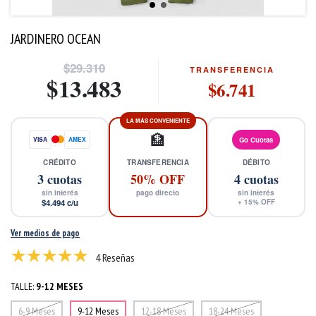
JARDINERO OCEAN
$29.310
TRANSFERENCIA
$13.483
$6.741
LA MÁS CONVENIENTE
🏦
VISA
AMEX
Go Cuotas
CRÉDITO
TRANSFERENCIA
DÉBITO
3
cuotas
50% OFF
4
cuotas
sin interés
pago directo
sin interés
$4.494
c/u
+
15
% OFF
Ver medios de pago
4 Reseñas
TALLE:
9-12 MESES
6-9 Meses
9-12 Meses
12-18 Meses
18-24 Meses