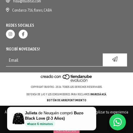
hola@buditas.com
Condarco 716, flores, CABA
REDES SOCIALES
!RECIBÍ NOVEDADES!
COPYRIGHT BUDITAS - 2026. TODOS LOS DERECHOS RESERVADOS.
DEFENSA DE LAS Y LOS CONSUMIDORES. PARA RECLAMOS
INGRESÁ ACÁ.
BOTÓN DE ARREPENTIMIENTO
Al navegar por este sitio
aceptás el uso de cookies
para agilizar tu experiencia
Julieta
de
Neuquén
compró
Buzo
de compra.
Black Love (2-3 Años)
hace
6
minutos
ENTENDIDO