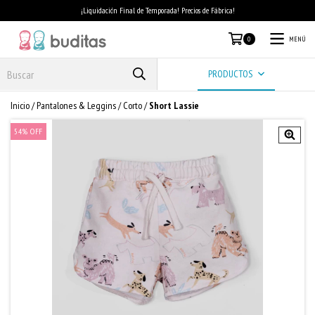
¡Liquidación Final de Temporada! Precios de Fábrica!
MENÚ
0
PRODUCTOS
Inicio
/
Pantalones & Leggins
/
Corto
/
Short Lassie
54
%
OFF