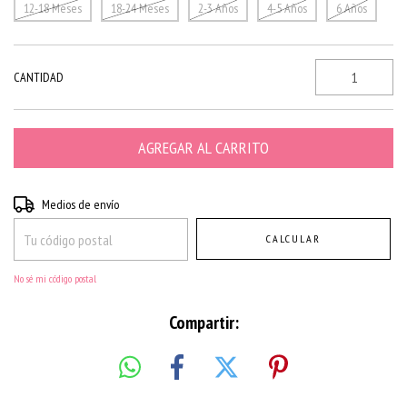
12-18 Meses
18-24 Meses
2-3 Años
4-5 Años
6 Años
CANTIDAD
Entregas para el CP:
CAMBIAR CP
Medios de envío
CALCULAR
No sé mi código postal
Compartir: