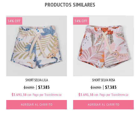
PRODUCTOS SIMILARES
54
%
OFF
54
%
OFF
SHORT SELVA LILA
SHORT SELVA ROSA
$7.383
$7.383
$16.050
$16.050
$3.691,50
con
Pago por Transferencia
$3.691,50
con
Pago por Transferencia
AGREGAR AL CARRITO
AGREGAR AL CARRITO