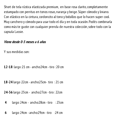
Short de tela rústica elastizada premium, en base rosa clarito, completamente
estampado con perritas en tonos rosas, naranja y beige. Súper cómodo y liviano.
Con elástico en la cintura, cordoncito al tono y bolsillos que lo hacen super cool.
Muy canchero y cómodo para usar todo el día y en toda ocasión. Podés combinarla
como más te guste con cualquier prenda de nuestra colección, sobre todo con la
capsula Lassie.
Viene desde 0-3 meses a 6 años
Y sus medidas son:
12-18
: largo :21 cm -
ancho:24cm -
tiro : 20 cm
18-24
largo :22cm -
ancho:25cm-
tiro : 21 cm
24-36
largo :23cm -
ancho:27cm -
tiro : 22cm
4
largo: 24cm -
ancho:28cm -
tiro : 23cm
6
largo: 24cm -
ancho:29cm -
tiro :24 cm