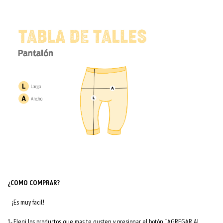
¿COMO COMPRAR?
¡Es muy facil!
1- Elegi los productos que mas te gusten y presionar el botón ¨AGREGAR AL