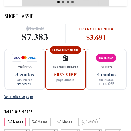
SHORT LASSIE
$16.050
TRANSFERENCIA
$7.383
$3.691
LA MÁS CONVENIENTE
🏦
VISA
AMEX
Go Cuotas
CRÉDITO
TRANSFERENCIA
DÉBITO
3
cuotas
50% OFF
4
cuotas
sin interés
pago directo
sin interés
$2.461
c/u
+
15
% OFF
Ver medios de pago
TALLE:
0-3 MESES
0-3 Meses
3-6 Meses
6-9 Meses
9-12 Meses