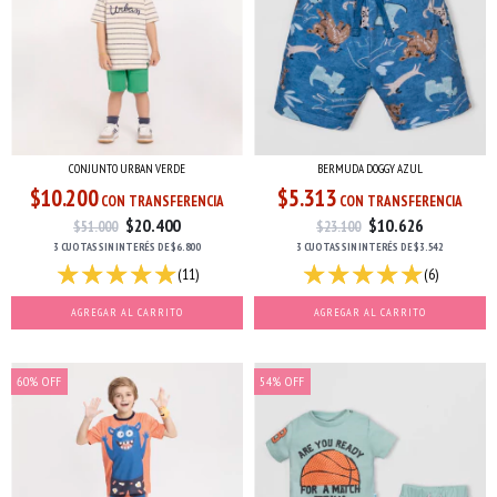
CONJUNTO URBAN VERDE
BERMUDA DOGGY AZUL
$10.200
$5.313
CON TRANSFERENCIA
CON TRANSFERENCIA
$20.400
$10.626
$51.000
$23.100
3 CUOTAS
SIN INTERÉS
DE
$6.800
3 CUOTAS
SIN INTERÉS
DE
$3.542
(11)
(6)
AGREGAR AL CARRITO
AGREGAR AL CARRITO
60
%
OFF
54
%
OFF