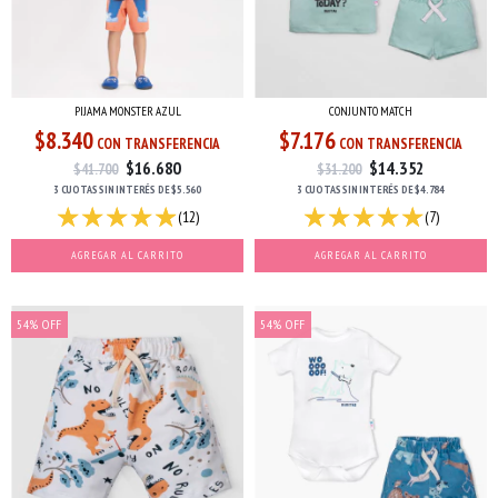
PIJAMA MONSTER AZUL
CONJUNTO MATCH
$8.340
$7.176
CON TRANSFERENCIA
CON TRANSFERENCIA
$16.680
$14.352
$41.700
$31.200
3 CUOTAS
SIN INTERÉS
DE
$5.560
3 CUOTAS
SIN INTERÉS
DE
$4.784
(12)
(7)
AGREGAR AL CARRITO
AGREGAR AL CARRITO
54
%
OFF
54
%
OFF