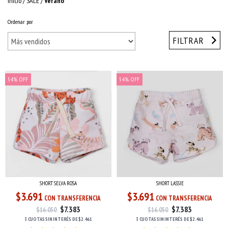
Inicio
/
SALE
/
Verano
Ordenar por
FILTRAR
54
%
OFF
54
%
OFF
SHORT SELVA ROSA
SHORT LASSIE
$3.691
$3.691
CON TRANSFERENCIA
CON TRANSFERENCIA
$7.383
$7.383
$16.050
$16.050
3 CUOTAS
SIN INTERÉS
DE
$2.461
3 CUOTAS
SIN INTERÉS
DE
$2.461