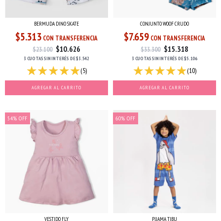
BERMUDA DINO SKATE
CONJUNTO WOOF CRUDO
$5.313
$7.659
CON TRANSFERENCIA
CON TRANSFERENCIA
$10.626
$15.318
$23.100
$33.300
3 CUOTAS
SIN INTERÉS
DE
$3.542
3 CUOTAS
SIN INTERÉS
DE
$5.106
(5)
(10)
AGREGAR AL CARRITO
AGREGAR AL CARRITO
54
%
OFF
60
%
OFF
VESTIDO FLY
PIJAMA TIBU