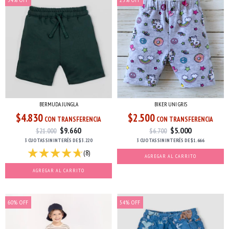
BERMUDA JUNGLA
BIKER UNI GRIS
$4.830
$2.500
CON TRANSFERENCIA
CON TRANSFERENCIA
$9.660
$5.000
$21.000
$6.700
3 CUOTAS
SIN INTERÉS
DE
$3.220
3 CUOTAS
SIN INTERÉS
DE
$1.666
(8)
AGREGAR AL CARRITO
AGREGAR AL CARRITO
60
%
OFF
54
%
OFF