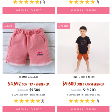
(10)
(7)
AGREGAR AL CARRITO
AGREGAR AL CARRITO
54
%
OFF
60
%
OFF
BERMUDA CANGRE
CONJUNTO REX NEGRO
$4.692
$9.600
CON TRANSFERENCIA
CON TRANSFERENCIA
$9.384
$19.200
$20.400
$48.000
3 CUOTAS
SIN INTERÉS
DE
$3.128
3 CUOTAS
SIN INTERÉS
DE
$6.400
(1)
(6)
AGREGAR AL CARRITO
AGREGAR AL CARRITO