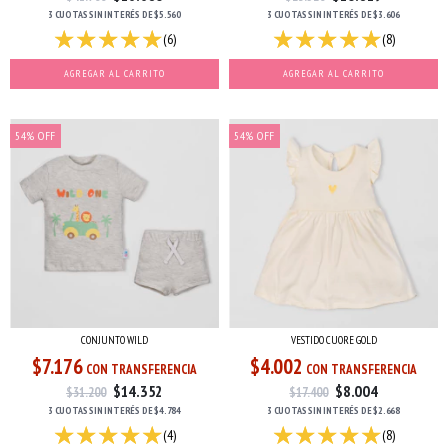
3 CUOTAS
SIN INTERÉS
DE
$5.560
3 CUOTAS
SIN INTERÉS
DE
$3.606
(6)
(8)
AGREGAR AL CARRITO
AGREGAR AL CARRITO
54
%
OFF
54
%
OFF
CONJUNTO WILD
VESTIDO CUORE GOLD
$7.176
$4.002
CON TRANSFERENCIA
CON TRANSFERENCIA
$14.352
$8.004
$31.200
$17.400
3 CUOTAS
SIN INTERÉS
DE
$4.784
3 CUOTAS
SIN INTERÉS
DE
$2.668
(4)
(8)