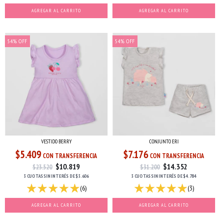
AGREGAR AL CARRITO
AGREGAR AL CARRITO
54
%
OFF
54
%
OFF
VESTIDO BERRY
CONJUNTO ERI
$5.409
$7.176
CON TRANSFERENCIA
CON TRANSFERENCIA
$10.819
$14.352
$23.520
$31.200
3 CUOTAS
SIN INTERÉS
DE
$3.606
3 CUOTAS
SIN INTERÉS
DE
$4.784
(6)
(3)
AGREGAR AL CARRITO
AGREGAR AL CARRITO