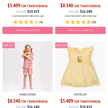
$5.409
$8.340
CON TRANSFERENCIA
CON TRANSFERENCIA
$10.819
$16.680
$23.520
$41.700
3 CUOTAS
SIN INTERÉS
DE
$3.606
3 CUOTAS
SIN INTERÉS
DE
$5.560
(4)
(16)
AGREGAR AL CARRITO
AGREGAR AL CARRITO
60
%
OFF
54
%
OFF
PIJAMA CUPCAKE
VESTIDO LEPI
$8.340
$5.409
CON TRANSFERENCIA
CON TRANSFERENCIA
$16.680
$10.819
$41.700
$23.520