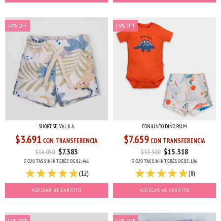
54
%
OFF
54
%
OFF
SHORT SELVA LILA
CONJUNTO DINO PALM
$3.691
$7.659
CON TRANSFERENCIA
CON TRANSFERENCIA
$7.383
$15.318
$16.050
$33.300
3 CUOTAS
SIN INTERÉS
DE
$2.461
3 CUOTAS
SIN INTERÉS
DE
$5.106
(12)
(8)
AGREGAR AL CARRITO
AGREGAR AL CARRITO
54
%
OFF
25
%
OFF