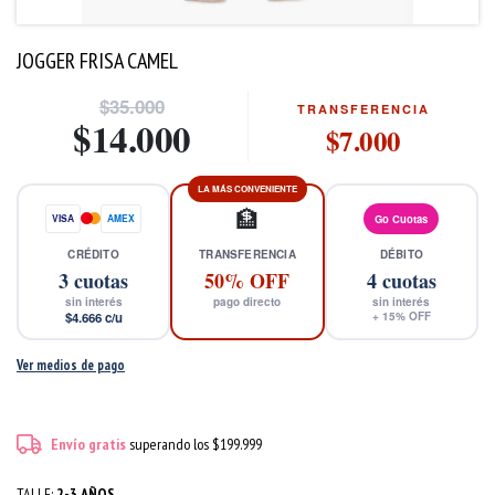
JOGGER FRISA CAMEL
$35.000
TRANSFERENCIA
$14.000
$7.000
LA MÁS CONVENIENTE
🏦
VISA
AMEX
Go Cuotas
CRÉDITO
TRANSFERENCIA
DÉBITO
3
cuotas
50% OFF
4
cuotas
sin interés
pago directo
sin interés
$4.666
c/u
+
15
% OFF
Ver medios de pago
Envío gratis
superando los
$199.999
TALLE:
2-3 AÑOS