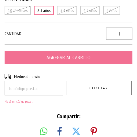
18-24 Meses
2-3 años
3-4 Años
4-5 años
6 Años
CANTIDAD
Entregas para el CP:
CAMBIAR CP
Medios de envío
CALCULAR
No sé mi código postal
Compartir: