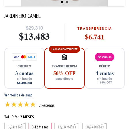
JARDINERO CAMEL
$29.310
TRANSFERENCIA
$13.483
$6.741
LA MÁS CONVENIENTE
🏦
VISA
AMEX
Go Cuotas
CRÉDITO
TRANSFERENCIA
DÉBITO
3
cuotas
50% OFF
4
cuotas
sin interés
pago directo
sin interés
$4.494
c/u
+
15
% OFF
Ver medios de pago
7 Reseñas
TALLE:
9-12 MESES
6-9 Meses
9-12 Meses
12-18 Meses
18-24 Meses