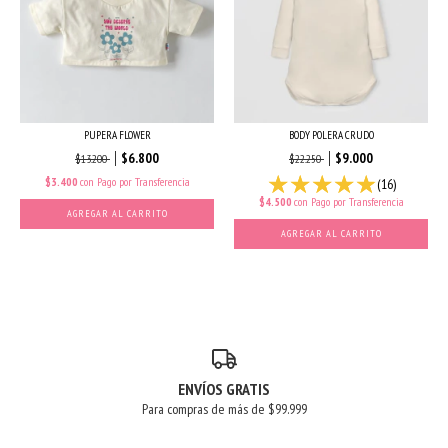
PUPERA FLOWER
BODY POLERA CRUDO
$6.800
$9.000
$13.200
$22.250
$3.400
con
Pago por Transferencia
(16)
$4.500
con
Pago por Transferencia
AGREGAR AL CARRITO
AGREGAR AL CARRITO
ENVÍOS GRATIS
Para compras de más de $99.999