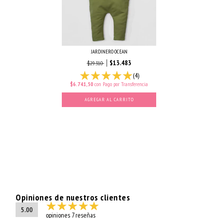
JARDINERO OCEAN
$13.483
$29.310
(4)
$6.741,50
con
Pago por Transferencia
AGREGAR AL CARRITO
Opiniones de nuestros clientes
5.00
opiniones 7 reseñas