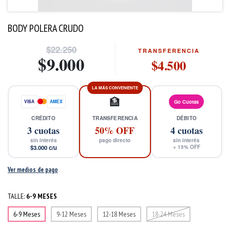
BODY POLERA CRUDO
$22.250
TRANSFERENCIA
$9.000
$4.500
LA MÁS CONVENIENTE
🏦
VISA
AMEX
Go Cuotas
CRÉDITO
TRANSFERENCIA
DÉBITO
3
cuotas
50% OFF
4
cuotas
sin interés
pago directo
sin interés
$3.000
c/u
+
15
% OFF
Ver medios de pago
TALLE:
6-9 MESES
6-9 Meses
9-12 Meses
12-18 Meses
18-24 Meses