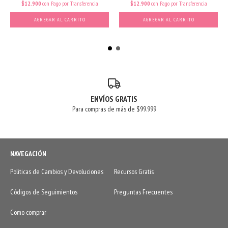
$12.900
con
Pago por Transferencia
$12.900
con
Pago por Transferencia
AGREGAR AL CARRITO
AGREGAR AL CARRITO
ENVÍOS GRATIS
Para compras de más de $99.999
NAVEGACIÓN
Politicas de Cambios y Devoluciones
Recursos Gratis
Códigos de Seguimientos
Preguntas Frecuentes
Como comprar