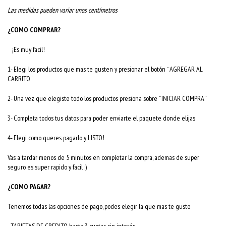
Las medidas pueden variar unos centímetros
¿COMO COMPRAR?
¡Es muy facil!
1- Elegi los productos que mas te gusten y presionar el botón ¨AGREGAR AL
CARRITO¨
2- Una vez que elegiste todo los productos presiona sobre ¨INICIAR COMPRA¨
3- Completa todos tus datos para poder enviarte el paquete donde elijas
4- Elegi como queres pagarlo y LISTO!
Vas a tardar menos de 5 minutos en completar la compra, ademas de super
seguro es super rapido y facil :)
¿COMO PAGAR?
Tenemos todas las opciones de pago, podes elegir la que mas te guste
- TARJETAS DE CREDITO hasta 3 cuotas sin interés