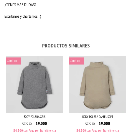
¿TENES MAS DUDAS?
Escribinos y charlamos! :)
PRODUCTOS SIMILARES
60
%
OFF
60
%
OFF
BODY POLERA GRIS
BODY POLERA CAMEL SOFT
$9.000
$9.000
$22.250
$22.250
$4.500
con
Pago por Transferencia
$4.500
con
Pago por Transferencia