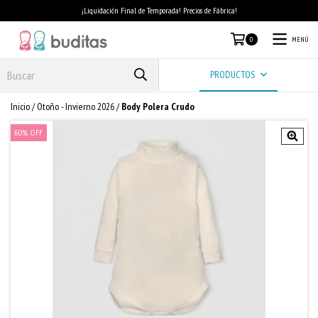
¡Liquidación Final de Temporada! Precios de Fábrica!
MENÚ
0
PRODUCTOS
Inicio
/
Otoño - Invierno 2026
/
Body Polera Crudo
60
%
OFF