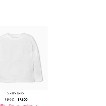
CAMISETA BLANCA
$7.600
$19.000
800
con
Pago por Transferencia