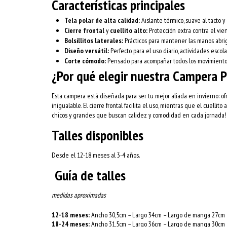
Características principales
Tela polar de alta calidad:
Aislante térmico, suave al tact
Cierre frontal
y
cuellito alto:
Protección extra contra el vient
Bolsillitos laterales:
Prácticos para mantener las manos abri
Diseño versátil:
Perfecto para el uso diario, actividades escolar
Corte cómodo:
Pensado para acompañar todos los movimientos 
¿Por qué elegir nuestra Campera P
Esta campera está diseñada para ser tu mejor aliada en invierno: o
inigualable. El cierre frontal facilita el uso, mientras que el cuellit
chicos y grandes que buscan calidez y comodidad en cada jornada!
Talles disponibles
Desde el 12-18 meses al 3-4 años.
Guía de talles
medidas aproximadas
12-18 meses:
Ancho 30,5cm – Largo 34cm – Largo de manga 27cm
18-24 meses:
Ancho 31,5cm – Largo 36cm – Largo de manga 30cm