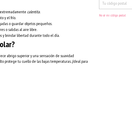
o y extremadamente
calentita
.
No sé mi código postal
o y el frío.
gadas o guardar objetos pequeños.
es o salidas al aire libre.
y brindar libertad durante todo el día.
olar?
frece abrigo superior y una sensación de suavidad
o alto protege tu cuello de las bajas temperaturas. ¡Ideal para