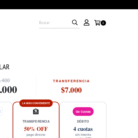
0
LAR
.400
TRANSFERENCIA
.000
$7.000
LA MÁS CONVENIENTE
🏦
X
Go Cuotas
TRANSFERENCIA
DÉBITO
50% OFF
4
cuotas
pago directo
sin interés