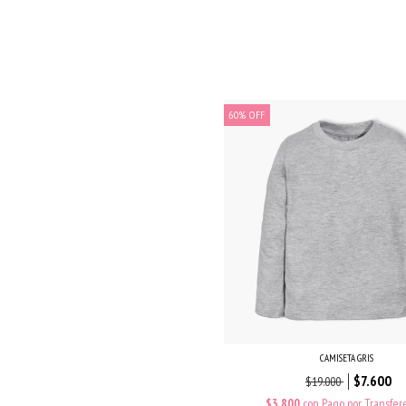
60
%
OFF
CAMISETA GRIS
$7.600
$19.000
$3.800
con
Pago por Transfer