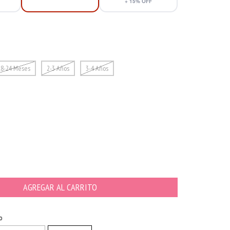
+
15
% OFF
18-24 Meses
2-3 Años
3-4 Años
CAMBIAR CP
o