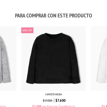
PARA COMPRAR CON ESTE PRODUCTO
60
%
OFF
CAMISETA NEGRA
$7.600
$19.000
encia
$3.800
con
Pago por Transferencia
$3.