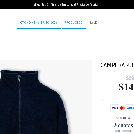
¡Liquidación Final de Temporada! Precios de Fábrica!
OTOÑO - INVIERNO 2026
PRODUCTOS
SALE
CAMPERA PO
$29
$14
VISA
AME
CRÉDITO
3
cuotas
sin interés