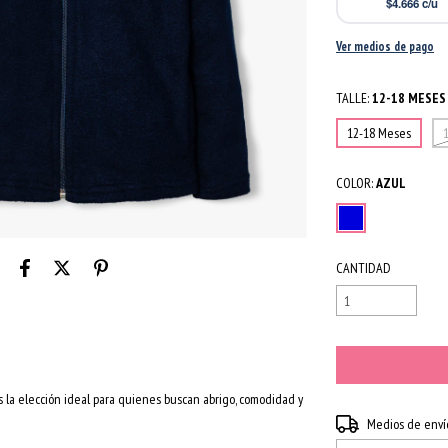
$4.666
c/u
Ver medios de pago
TALLE:
12-18 MESES
12-18 Meses
COLOR:
AZUL
CANTIDAD
s la elección ideal para quienes buscan abrigo, comodidad y
Entregas para el CP:
Medios de enví