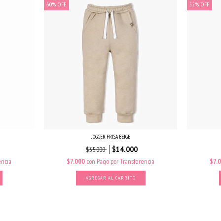
60
%
OFF
52
%
OFF
JOGGER FRISA BEIGE
$14.000
$35.000
encia
$7.000
con
Pago por Transferencia
$7.
AGREGAR AL CARRITO