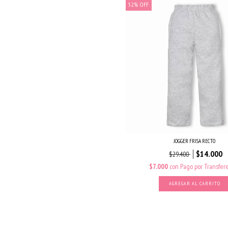
52
%
OFF
JOGGER FRISA RECTO
$14.000
$29.400
$7.000
con
Pago por Transfer
AGREGAR AL CARRITO