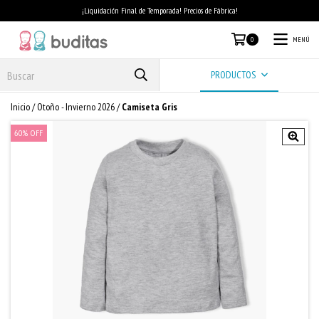
¡Liquidación Final de Temporada! Precios de Fábrica!
MENÚ
0
PRODUCTOS
Inicio
/
Otoño - Invierno 2026
/
Camiseta Gris
60
%
OFF