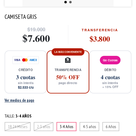
CAMISETA GRIS
$19.000
TRANSFERENCIA
$7.600
$3.800
LA MÁS CONVENIENTE
🏦
VISA
AMEX
Go Cuotas
CRÉDITO
TRANSFERENCIA
DÉBITO
3
cuotas
50% OFF
4
cuotas
sin interés
pago directo
sin interés
$2.533
c/u
+
15
% OFF
Ver medios de pago
TALLE:
3-4 AÑOS
18-24 Meses
2-3 años
3-4 Años
4-5 años
6 Años