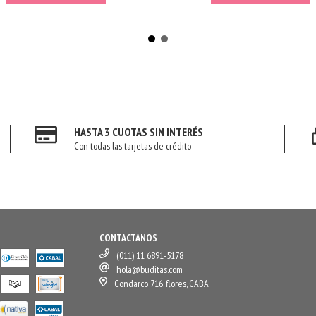
HASTA 3 CUOTAS SIN INTERÉS
Con todas las tarjetas de crédito
CONTACTANOS
(011) 11 6891-5178
hola@buditas.com
Condarco 716, flores, CABA