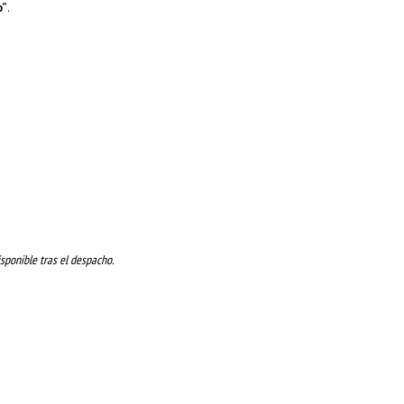
o”
.
sponible tras el despacho.