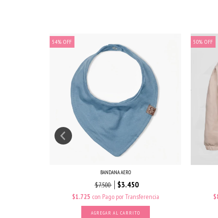
54
%
OFF
50
%
OFF
BANDANA AERO
$3.450
$7.500
erencia
$1.725
con
Pago por Transferencia
$