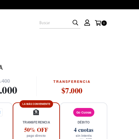
0
A
.400
TRANSFERENCIA
.000
$7.000
LA MÁS CONVENIENTE
🏦
X
Go Cuotas
TRANSFERENCIA
DÉBITO
50% OFF
4
cuotas
pago directo
sin interés