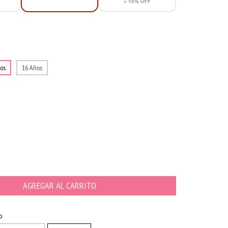
+
15
% OFF
os
16 Años
CAMBIAR CP
o