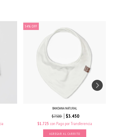
54
%
OFF
60
%
OFF
BANDANA NATURAL
$3.450
$7.500
ia
$1.725
con
Pago por Transferencia
$4.30