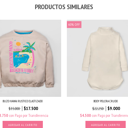
PRODUCTOS SIMILARES
60
%
OFF
BUZO HAWAI RUSTICO ELASTIZADO
BODY POLERA CRUDO
$17.500
$9.000
$35.000
$22.250
8.750
con
Pago por Transferencia
$4.500
con
Pago por Transferenc
AGREGAR AL CARRITO
AGREGAR AL CARRITO