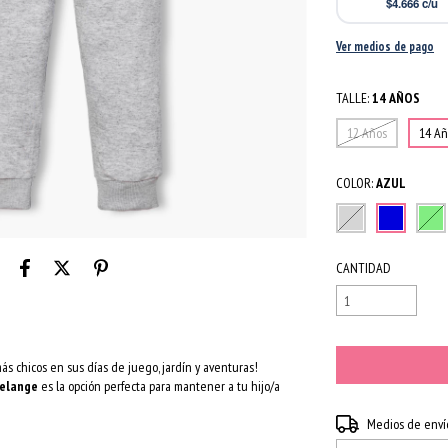
$4.666
c/u
Ver medios de pago
TALLE:
14 AÑOS
12 Años
14 Añ
COLOR:
AZUL
CANTIDAD
más chicos en sus días de juego, jardín y aventuras!
melange
es la opción perfecta para mantener a tu hijo/a
Entregas para el CP:
Medios de enví