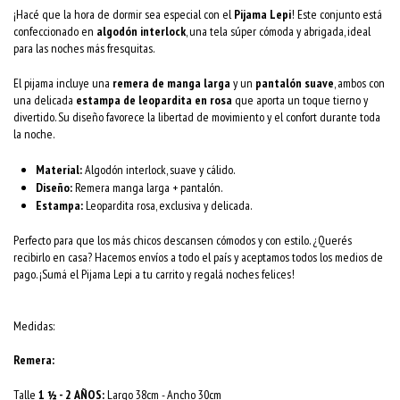
¡Hacé que la hora de dormir sea especial con el
Pijama Lepi
! Este conjunto está
confeccionado en
algodón interlock
, una tela súper cómoda y abrigada, ideal
para las noches más fresquitas.
El pijama incluye una
remera de manga larga
y un
pantalón suave
, ambos con
una delicada
estampa de leopardita en rosa
que aporta un toque tierno y
divertido. Su diseño favorece la libertad de movimiento y el confort durante toda
la noche.
Material:
Algodón interlock, suave y cálido.
Diseño:
Remera manga larga + pantalón.
Estampa:
Leopardita rosa, exclusiva y delicada.
Perfecto para que los más chicos descansen cómodos y con estilo. ¿Querés
recibirlo en casa? Hacemos envíos a todo el país y aceptamos todos los medios de
pago. ¡Sumá el Pijama Lepi a tu carrito y regalá noches felices!
Medidas:
Remera:
Talle
1 ½ - 2 AÑOS:
Largo 38cm - Ancho 30cm