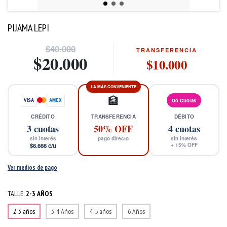
PIJAMA LEPI
$40.000
TRANSFERENCIA
$20.000
$10.000
LA MÁS CONVENIENTE
🏦
VISA
AMEX
Go Cuotas
CRÉDITO
TRANSFERENCIA
DÉBITO
3
cuotas
50% OFF
4
cuotas
sin interés
pago directo
sin interés
$6.666
c/u
+
15
% OFF
Ver medios de pago
TALLE:
2-3 AÑOS
2-3 años
3-4 Años
4-5 años
6 Años