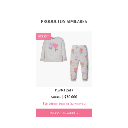
PRODUCTOS SIMILARES
50
%
OFF
PIJAMA FLOWER
$20.000
$40.000
$10.000
con
Pago por Transferencia
AGREGAR AL CARRITO