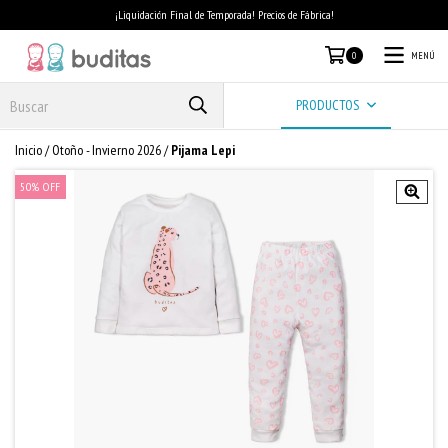
¡Liquidación Final de Temporada! Precios de Fábrica!
MENÚ
0
PRODUCTOS
Inicio
/
Otoño - Invierno 2026
/
Pijama Lepi
50
%
OFF