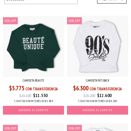
50
%
OFF
50
%
OFF
CAMISETA BEAUTE
CAMISETA 90'S BACK
$5.775
$6.300
CON TRANSFERENCIA
CON TRANSFERENCIA
$11.550
$12.600
$23.100
$25.200
3 CUOTAS
SIN INTERÉS
DE
$3.850
3 CUOTAS
SIN INTERÉS
DE
$4.200
AGREGAR AL CARRITO
AGREGAR AL CARRITO
50
%
OFF
50
%
OFF