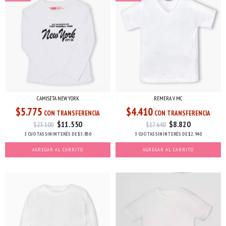
CAMISETA NEW YORK
REMERA V MC
$5.775
$4.410
CON TRANSFERENCIA
CON TRANSFERENCIA
$11.550
$8.820
$23.100
$17.640
3 CUOTAS
SIN INTERÉS
DE
$3.850
3 CUOTAS
SIN INTERÉS
DE
$2.940
AGREGAR AL CARRITO
AGREGAR AL CARRITO