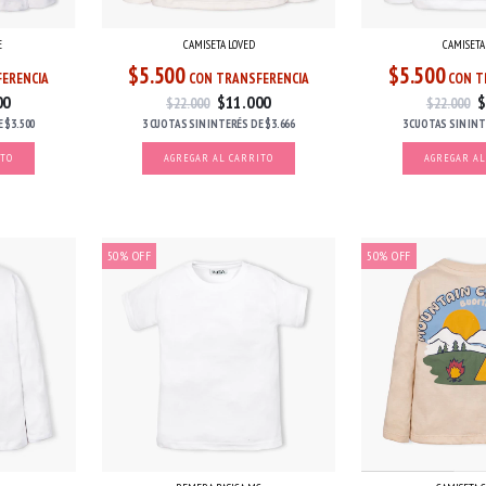
E
CAMISET
CAMISETA LOVED
$5.500
$5.500
ERENCIA
CON T
CON TRANSFERENCIA
00
$
$11.000
$22.000
$22.000
E
$3.500
3 CUOTAS
SIN IN
3 CUOTAS
SIN INTERÉS
DE
$3.666
ITO
AGREGAR AL
AGREGAR AL CARRITO
50
%
OFF
50
%
OFF