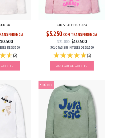
GOOD DAY
CAMISETA CHERRY ROSA
$5.250
RANSFERENCIA
CON TRANSFERENCIA
10.500
$10.500
$21.000
TERÉS
DE
$3.500
3 CUOTAS
SIN INTERÉS
DE
$3.500
(3)
(5)
 CARRITO
AGREGAR AL CARRITO
50
%
OFF