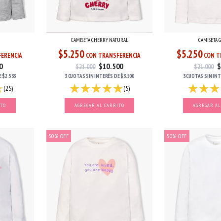
CAMISETA CHERRY NATURAL
CAMISETA 
$5.250
$5.250
ERENCIA
CON TRANSFERENCIA
CON T
0
$10.500
$
$21.000
$21.000
E
$2.533
3 CUOTAS
SIN INTERÉS
DE
$3.500
3 CUOTAS
SIN IN
(25)
(5)
ITO
AGREGAR AL CARRITO
AGREGAR AL
50
%
OFF
50
%
OFF