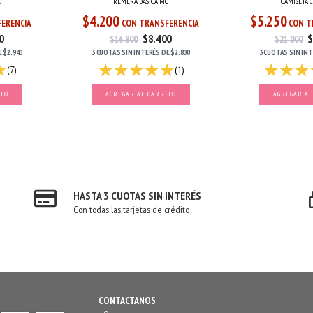
L
REMERA BASICA MC
CAMISETA 
$4.200
$5.250
ERENCIA
CON TRANSFERENCIA
CON T
0
$8.400
$
$16.800
$21.000
E
$2.940
3 CUOTAS
SIN INTERÉS
DE
$2.800
3 CUOTAS
SIN IN
(7)
(1)
ITO
AGREGAR AL CARRITO
AGREGAR AL
HASTA 3 CUOTAS SIN INTERÉS
Con todas las tarjetas de crédito
CONTACTANOS