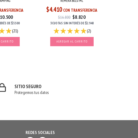
REMERA BOLSI ML
CAMPING
$4.410
CON TRANSFERENCIA
RANSFERENCIA
$8.820
10.500
$16.800
3 CUOTAS
SIN INTERÉS
DE
$2.940
TERÉS
DE
$3.500
(2)
(21)
AGREGAR AL CARRITO
 CARRITO
SITIO SEGURO
Protegemos tus datos
REDES SOCIALES