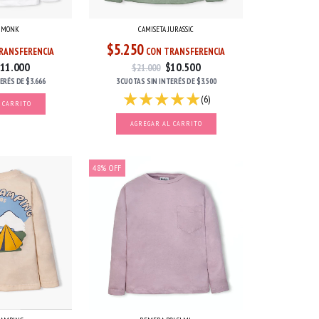
A MONK
CAMISETA JURASSIC
$5.250
RANSFERENCIA
CON TRANSFERENCIA
11.000
$10.500
$21.000
TERÉS
DE
$3.666
3 CUOTAS
SIN INTERÉS
DE
$3.500
(6)
 CARRITO
AGREGAR AL CARRITO
48
%
OFF