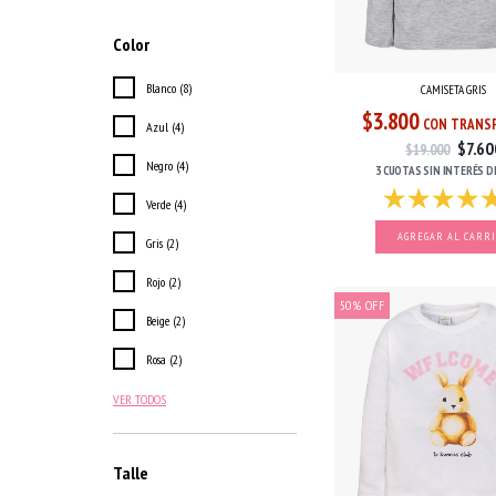
Color
Blanco (8)
CAMISETA GRIS
$3.800
CON TRANSF
Azul (4)
$7.60
$19.000
Negro (4)
3 CUOTAS
SIN INTERÉS
D
Verde (4)
AGREGAR AL CARR
Gris (2)
Rojo (2)
50
%
OFF
Beige (2)
Rosa (2)
VER TODOS
Talle