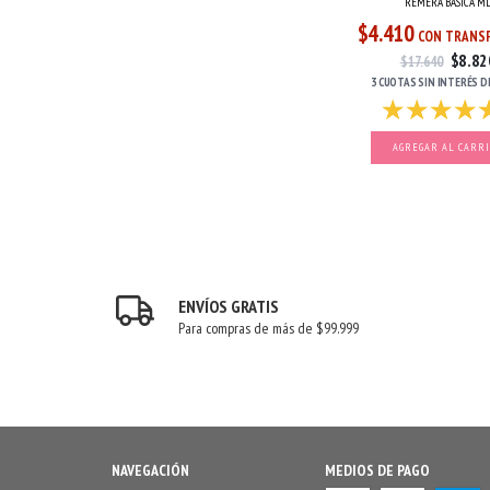
REMERA BASICA M
$4.410
CON TRANSF
$8.82
$17.640
3 CUOTAS
SIN INTERÉS
D
AGREGAR AL CARR
ENVÍOS GRATIS
Para compras de más de $99.999
NAVEGACIÓN
MEDIOS DE PAGO