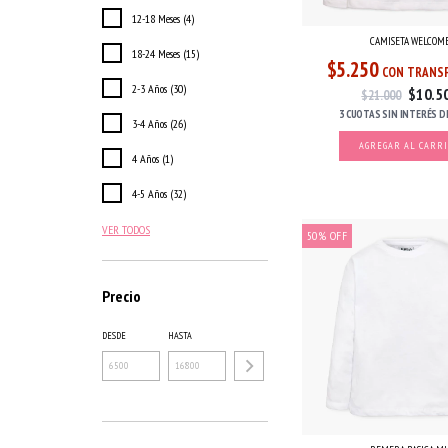
12-18 Meses (4)
CAMISETA WELCOM
18-24 Meses (15)
$5.250
CON TRANSF
2-3 Años (30)
$10.5
$21.000
3 CUOTAS
SIN INTERÉS
D
3-4 Años (26)
AGREGAR AL CARR
4 Años (1)
4-5 Años (32)
VER TODOS
50
%
OFF
Precio
DESDE
HASTA