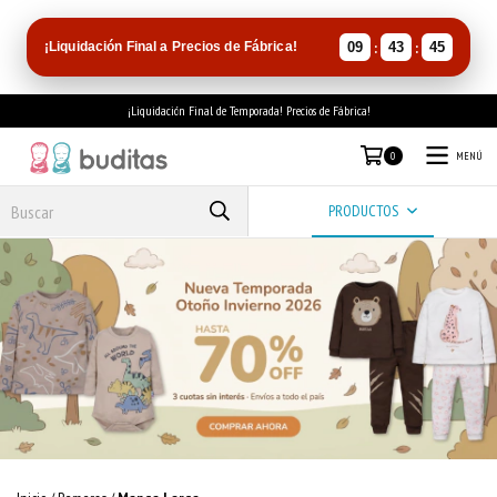
:
:
¡Liquidación Final a Precios de Fábrica!
09
43
45
¡Liquidación Final de Temporada! Precios de Fábrica!
MENÚ
0
PRODUCTOS