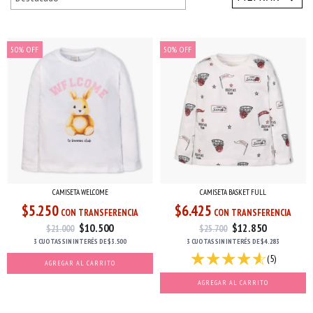
50
%
OFF
50
%
OFF
CAMISETA WELCOME
CAMISETA BASKET FULL
$5.250
$6.425
CON TRANSFERENCIA
CON TRANSFERENCIA
$10.500
$12.850
$21.000
$25.700
3 CUOTAS
SIN INTERÉS
DE
$3.500
3 CUOTAS
SIN INTERÉS
DE
$4.283
(5)
AGREGAR AL CARRITO
AGREGAR AL CARRITO