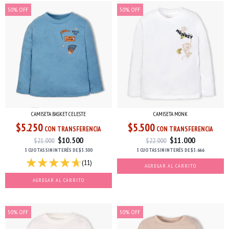
50
%
OFF
50
%
OFF
CAMISETA MONK
CAMISETA BASKET CELESTE
$5.500
$5.250
CON TRANSFERENCIA
CON TRANSFERENCIA
$11.000
$10.500
$22.000
$21.000
3 CUOTAS
SIN INTERÉS
DE
$3.666
3 CUOTAS
SIN INTERÉS
DE
$3.500
(11)
AGREGAR AL CARRITO
AGREGAR AL CARRITO
50
%
OFF
50
%
OFF