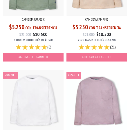
CAMISETA JURASSIC
CAMISETA CAMPING
$5.250
$5.250
CON TRANSFERENCIA
CON TRANSFERENCIA
$10.500
$10.500
$21.000
$21.000
3 CUOTAS
SIN INTERÉS
DE
$3.500
3 CUOTAS
SIN INTERÉS
DE
$3.500
(6)
(21)
AGREGAR AL CARRITO
AGREGAR AL CARRITO
50
%
OFF
48
%
OFF