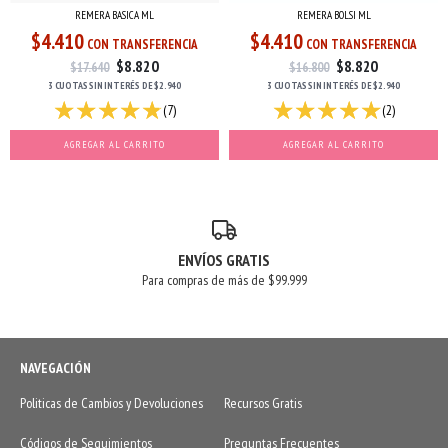
REMERA BASICA ML
REMERA BOLSI ML
$4.410
$4.410
CON TRANSFERENCIA
CON TRANSFERENCIA
$8.820
$8.820
$17.640
$16.800
3 CUOTAS
SIN INTERÉS
DE
$2.940
3 CUOTAS
SIN INTERÉS
DE
$2.940
(7)
(2)
AGREGAR AL CARRITO
AGREGAR AL CARRITO
ENVÍOS GRATIS
Para compras de más de $99.999
NAVEGACIÓN
Politicas de Cambios y Devoluciones
Recursos Gratis
Códigos de Seguimientos
Preguntas Frecuentes