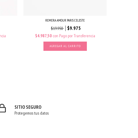
REMERA AMOUR PARIS CELESTE
$9.975
$19.950
ncia
$4.987,50
con
Pago por Transferencia
$4.987,
AGREGAR AL CARRITO
SITIO SEGURO
Protegemos tus datos