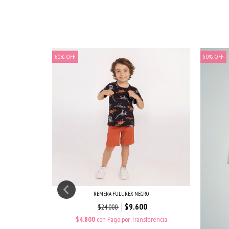
60
%
OFF
50
%
OFF
REMERA FULL REX NEGRO
$9.600
$24.000
$4.800
con
Pago por Transferencia