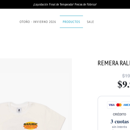
¡Liquidación Final de Temporada! Precios de Fábrica!
OTOÑO - INVIERNO 2026
PRODUCTOS
SALE
REMERA RAL
$19
$9
VISA
AME
CRÉDITO
3
cuotas
sin interés