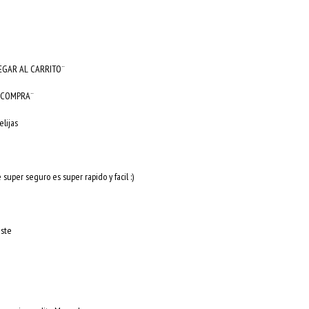
GREGAR AL CARRITO¨
AR COMPRA¨
lijas
uper seguro es super rapido y facil :)
uste