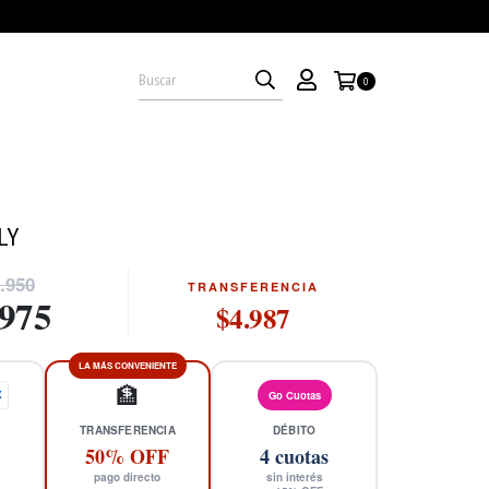
0
LY
.950
TRANSFERENCIA
.975
$4.987
LA MÁS CONVENIENTE
🏦
X
Go Cuotas
TRANSFERENCIA
DÉBITO
50% OFF
4
cuotas
pago directo
sin interés