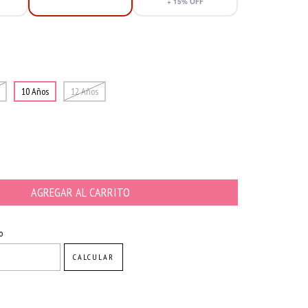
+
15
% OFF
10 Años
12 Años
CAMBIAR CP
o
CALCULAR