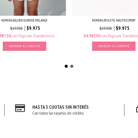
REMERA ATHLETIC NAUTICO SPORT
REMERA GOLDEN SUNRISE MELANGE
$9.975
$9.975
$19.950
$19.950
$4.987,50
con
Pago por Transfere
.987,50
con
Pago por Transferencia
AGREGAR AL CARRITO
AGREGAR AL CARRITO
HASTA 3 CUOTAS SIN INTERÉS
Con todas las tarjetas de crédito