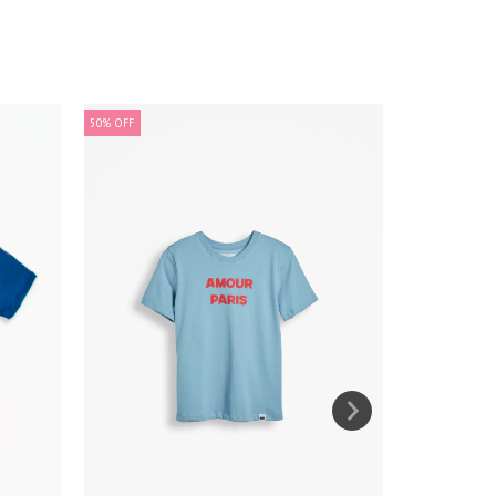
50
%
OFF
50
%
OFF