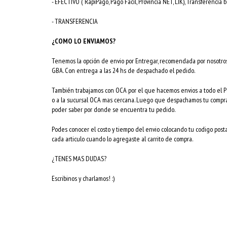
- EFECTIVO ( RapiPago, Pago Facil, Provincia NET, LIK), Transferencia
- TRANSFERENCIA
¿COMO LO ENVIAMOS?
Tenemos la opción de envio por Entregar, recomendada por nosotr
GBA. Con entrega a las 24 hs de despachado el pedido.
También trabajamos con OCA por el que hacemos envios a todo el Pai
o a la sucursal OCA mas cercana. Luego que despachamos tu compra 
poder saber por donde se encuentra tu pedido.
Podes conocer el costo y tiempo del envio colocando tu codigo po
cada articulo cuando lo agregaste al carrito de compra.
¿TENES MAS DUDAS?
Escribinos y charlamos! :)