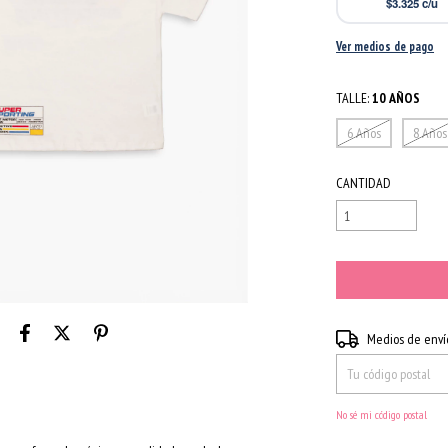
$3.325
c/u
Ver medios de pago
TALLE:
10 AÑOS
6 Años
8 Años
CANTIDAD
Entregas para el CP:
Medios de enví
No sé mi código postal