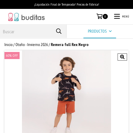
¡Liquidación Final de Temporada! Precios de Fábrica!
MENÚ
0
PRODUCTOS
Inicio
/
Otoño - Invierno 2026
/
Remera full Rex Negro
60
%
OFF