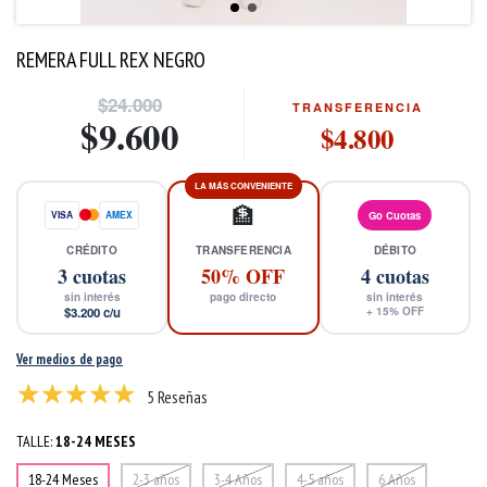
REMERA FULL REX NEGRO
$24.000
TRANSFERENCIA
$9.600
$4.800
LA MÁS CONVENIENTE
🏦
VISA
AMEX
Go Cuotas
CRÉDITO
TRANSFERENCIA
DÉBITO
3
cuotas
50% OFF
4
cuotas
sin interés
pago directo
sin interés
$3.200
c/u
+
15
% OFF
Ver medios de pago
5 Reseñas
TALLE:
18-24 MESES
18-24 Meses
2-3 años
3-4 Años
4-5 años
6 Años