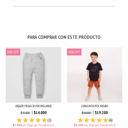
PARA COMPRAR CON ESTE PRODUCTO
60
%
OFF
60
%
OFF
JOGGER FRISA CRUDO MELANGE
CONJUNTO REX NEGRO
$14.000
$19.200
$35.000
$48.000
(2)
(6)
$7.000
con
Pago por Transferencia
$9.600
con
Pago por Transferencia