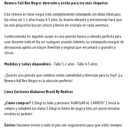
Remera full Rex Negro: diversión y estilo para los más chiquitos
Esta remera en base negra está
completamente estampada con dinos
, ideal para
los niños de 1-2 años hasta 4-5 años. Su diseño vibrante y entretenido hará que
los más pequeños luzcan únicos y llenos de energía en cada aventura.
Confeccionada en algodón suave, es una prenda liviana y cómoda, perfecta para
usar durante todo el día en cualquier ocasión. Además, su estampado integral de
dinosaurios aporta un toque divertido y original que encantará a grandes y
chicos.
Medidas y talles disponibles:
- Talle 1-2 años - Talle 4-5 años
¿Querés una prenda que combine estilo, comodidad y diversión para tu hijo? ¡La
Remera full Rex Negro es la elección perfecta!
Linea Exclusiva Alakazoo Brasil By Buditas
¿Cómo comprar?
1. Elegí tu talle y presioná "AGREGAR AL CARRITO" 2. Iniciá la
compra y completá tus datos 3. Elegí tu forma de pago y listo, ¡en pocos minutos
tendrás tu pedido!
Envíos:
Hacemos envíos a todo el país con seguimiento para que estés siempre