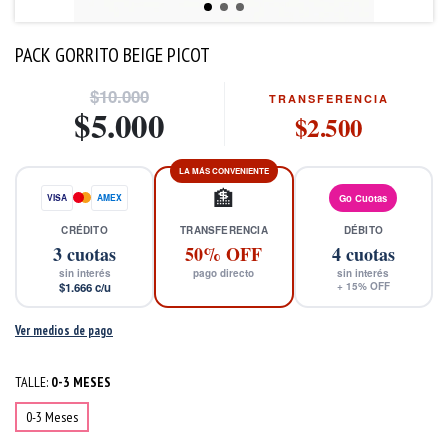
PACK GORRITO BEIGE PICOT
$10.000
TRANSFERENCIA
$5.000
$2.500
LA MÁS CONVENIENTE
🏦
VISA
AMEX
Go Cuotas
CRÉDITO
TRANSFERENCIA
DÉBITO
3
cuotas
50% OFF
4
cuotas
sin interés
pago directo
sin interés
$1.666
c/u
+
15
% OFF
Ver medios de pago
TALLE:
0-3 MESES
0-3 Meses