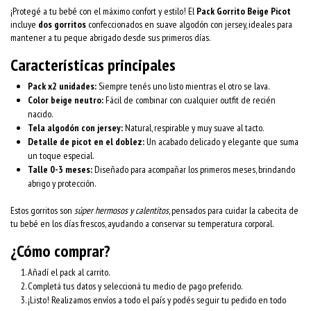
¡Protegé a tu bebé con el máximo confort y estilo! El
Pack Gorrito Beige Picot
incluye
dos gorritos
confeccionados en suave algodón con jersey, ideales para
mantener a tu peque abrigado desde sus primeros días.
Características principales
Pack x2 unidades:
Siempre tenés uno listo mientras el otro se lava.
Color beige neutro:
Fácil de combinar con cualquier outfit de recién
nacido.
Tela algodón con jersey:
Natural, respirable y muy suave al tacto.
Detalle de picot en el doblez:
Un acabado delicado y elegante que suma
un toque especial.
Talle 0-3 meses:
Diseñado para acompañar los primeros meses, brindando
abrigo y protección.
Estos gorritos son
súper hermosos y calentitos
, pensados para cuidar la cabecita de
tu bebé en los días frescos, ayudando a conservar su temperatura corporal.
¿Cómo comprar?
Añadí el pack al carrito.
Completá tus datos y seleccioná tu medio de pago preferido.
¡Listo! Realizamos envíos a todo el país y podés seguir tu pedido en todo