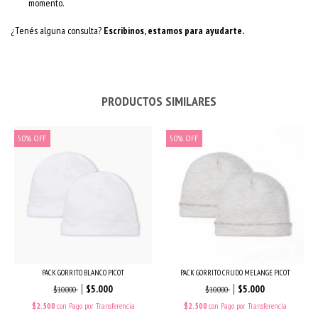
momento.
¿Tenés alguna consulta?
Escribinos, estamos para ayudarte.
PRODUCTOS SIMILARES
50
%
OFF
50
%
OFF
PACK GORRITO BLANCO PICOT
PACK GORRITO CRUDO MELANGE PICOT
$5.000
$5.000
$10.000
$10.000
$2.500
con
Pago por Transferencia
$2.500
con
Pago por Transferencia