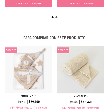
AGREGAR AL CARRITO
AGREGAR AL CARRITO
PARA COMPRAR CON ESTE PRODUCTO
50
%
OFF
50
%
OFF
MANTA + APEGO
MANTA TEJIDA
$29.100
$27.560
$58.200
$55.120
$14.550
con
Pago por Transferencia
$13.780
con
Pago por Transferencia