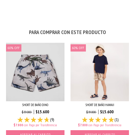
PARA COMPRAR CON ESTE PRODUCTO
60
%
OFF
60
%
OFF
SHORT DE BAÑO HAWAII
SHORT DE BAÑO DINO
$15.600
$15.600
$39.000
$39.000
(1)
(9)
$7.800
con
Pago por Transferencia
$7.800
con
Pago por Transferencia
AGREGAR AL CARRITO
AGREGAR AL CARRITO