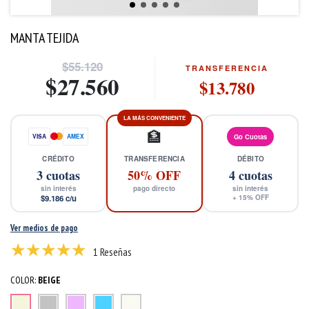
MANTA TEJIDA
$55.120
TRANSFERENCIA
$27.560
$13.780
LA MÁS CONVENIENTE
🏦
VISA
AMEX
Go Cuotas
CRÉDITO
TRANSFERENCIA
DÉBITO
3
cuotas
50% OFF
4
cuotas
sin interés
pago directo
sin interés
$9.186
c/u
+
15
% OFF
Ver medios de pago
1 Reseñas
COLOR:
BEIGE