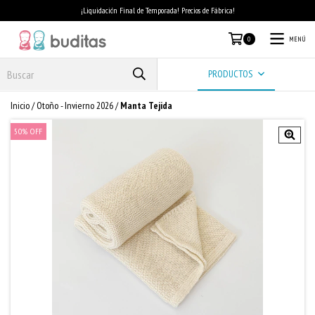
¡Liquidación Final de Temporada! Precios de Fábrica!
MENÚ
0
PRODUCTOS
Inicio
/
Otoño - Invierno 2026
/
Manta Tejida
50
%
OFF