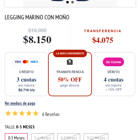
LEGGING MARINO CON MOÑO
$18.000
TRANSFERENCIA
$8.150
$4.075
LA MÁS CONVENIENTE
🏦
VISA
AMEX
Go Cuotas
CRÉDITO
TRANSFERENCIA
DÉBITO
3
cuotas
50% OFF
4
cuotas
sin interés
pago directo
sin interés
$2.716
c/u
+
15
% OFF
Ver medios de pago
6 Reseñas
TALLE:
0-3 MESES
0-3 Meses
3-6 Meses
6-9 Meses
9-12 Meses