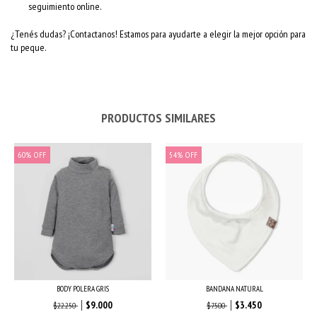
seguimiento online.
¿Tenés dudas? ¡Contactanos! Estamos para ayudarte a elegir la mejor opción para
tu peque.
PRODUCTOS SIMILARES
60
%
OFF
54
%
OFF
BODY POLERA GRIS
BANDANA NATURAL
$9.000
$3.450
$22.250
$7.500