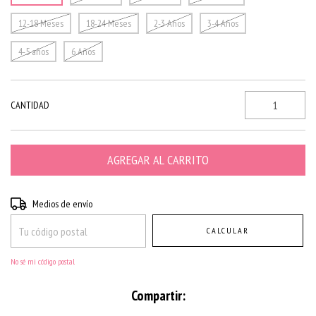
12-18 Meses
18-24 Meses
2-3 Años
3-4 Años
4-5 años
6 Años
CANTIDAD
Entregas para el CP:
CAMBIAR CP
Medios de envío
CALCULAR
No sé mi código postal
Compartir: