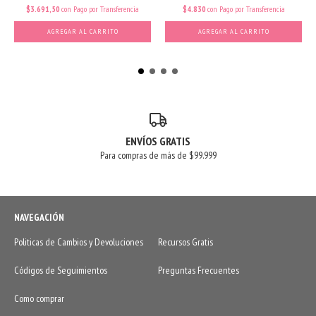
$3.691,50
con
Pago por Transferencia
$4.830
con
Pago por Transferencia
AGREGAR AL CARRITO
AGREGAR AL CARRITO
ENVÍOS GRATIS
Para compras de más de $99.999
NAVEGACIÓN
Politicas de Cambios y Devoluciones
Recursos Gratis
Códigos de Seguimientos
Preguntas Frecuentes
Como comprar