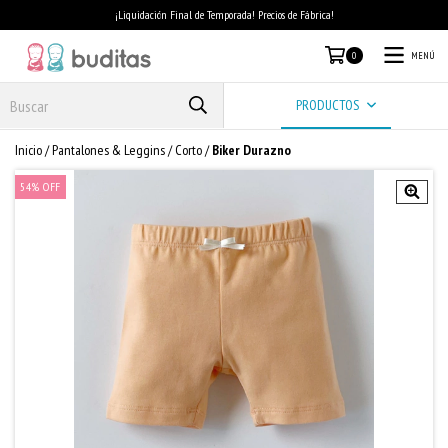
¡Liquidación Final de Temporada! Precios de Fábrica!
MENÚ
0
PRODUCTOS
Inicio
/
Pantalones & Leggins
/
Corto
/
Biker Durazno
54
%
OFF