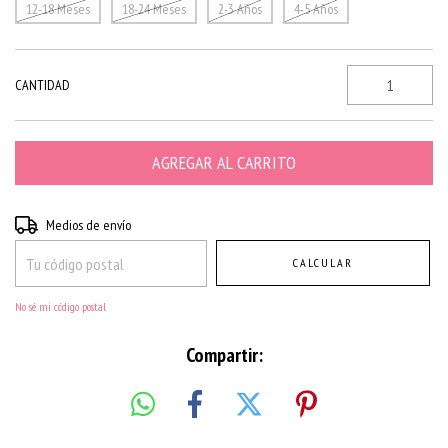
12-18 Meses
18-24 Meses
2-3 Años
4-5 Años
CANTIDAD
Entregas para el CP:
CAMBIAR CP
Medios de envío
CALCULAR
No sé mi código postal
Compartir: