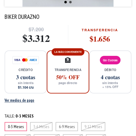
BIKER DURAZNO
$7.200
TRANSFERENCIA
$3.312
$1.656
LA MÁS CONVENIENTE
🏦
VISA
AMEX
Go Cuotas
CRÉDITO
TRANSFERENCIA
DÉBITO
3
cuotas
50% OFF
4
cuotas
sin interés
pago directo
sin interés
$1.104
c/u
+
15
% OFF
Ver medios de pago
TALLE:
0-3 MESES
0-3 Meses
3-6 Meses
6-9 Meses
9-12 Meses