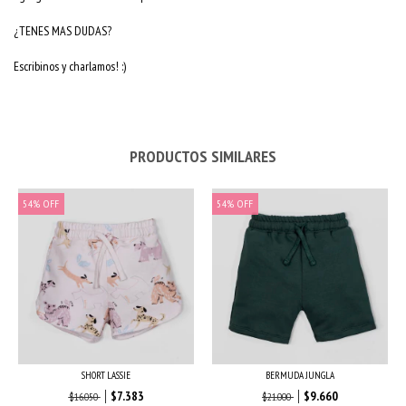
¿TENES MAS DUDAS?
Escribinos y charlamos! :)
PRODUCTOS SIMILARES
54
%
OFF
54
%
OFF
SHORT LASSIE
BERMUDA JUNGLA
$7.383
$9.660
$16.050
$21.000