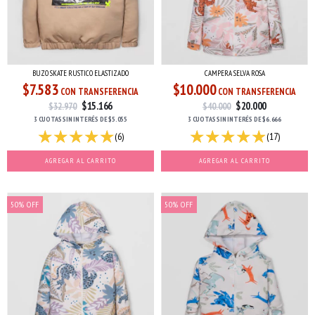
CAMPERA SELVA ROSA
BUZO SKATE RUSTICO ELASTIZADO
$10.000
$7.583
CON TRANSFERENCIA
CON TRANSFERENCIA
$20.000
$15.166
$40.000
$32.970
3 CUOTAS
SIN INTERÉS
DE
$6.666
3 CUOTAS
SIN INTERÉS
DE
$5.055
(17)
(6)
AGREGAR AL CARRITO
AGREGAR AL CARRITO
50
%
OFF
50
%
OFF