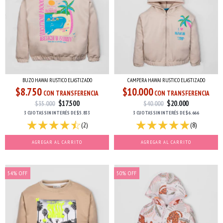
BUZO HAWAI RUSTICO ELASTIZADO
CAMPERA HAWAI RUSTICO ELASTIZADO
$8.750
$10.000
CON TRANSFERENCIA
CON TRANSFERENCIA
$17.500
$20.000
$35.000
$40.000
3 CUOTAS
SIN INTERÉS
DE
$5.833
3 CUOTAS
SIN INTERÉS
DE
$6.666
(2)
(8)
AGREGAR AL CARRITO
AGREGAR AL CARRITO
54
%
OFF
50
%
OFF