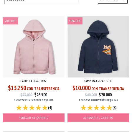
50
%
OFF
50
%
OFF
CAMPERA FRIZA STREET
CAMPERA HEART ROSE
$10.000
$13.250
CON TRANSFERENCIA
CON TRANSFERENCIA
$20.000
$26.500
$40.000
$53.000
3 CUOTAS
SIN INTERÉS
DE
$6.666
3 CUOTAS
SIN INTERÉS
DE
$8.833
(8)
(4)
AGREGAR AL CARRITO
AGREGAR AL CARRITO