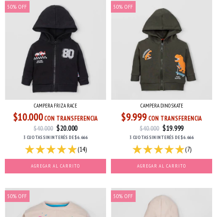
50
%
OFF
50
%
OFF
CAMPERA FRIZA RACE
CAMPERA DINO SKATE
$10.000
$9.999
CON TRANSFERENCIA
CON TRANSFERENCIA
$20.000
$19.999
$40.000
$40.000
3 CUOTAS
SIN INTERÉS
DE
$6.666
3 CUOTAS
SIN INTERÉS
DE
$6.666
(14)
(7)
AGREGAR AL CARRITO
AGREGAR AL CARRITO
50
%
OFF
50
%
OFF