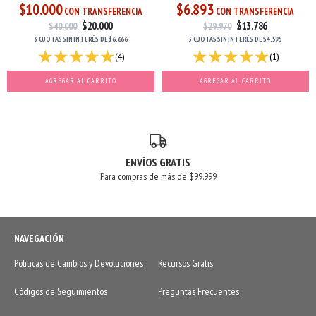
$10.000
$6.893
CON TRANSFERENCIA
CON TRANSFERENCIA
$20.000
$13.786
$40.000
$29.970
3 CUOTAS
SIN INTERÉS
DE
$6.666
3 CUOTAS
SIN INTERÉS
DE
$4.595
(4)
(1)
AGREGAR AL CARRITO
AGREGAR AL CARRITO
ENVÍOS GRATIS
Para compras de más de $99.999
NAVEGACIÓN
Politicas de Cambios y Devoluciones
Recursos Gratis
Códigos de Seguimientos
Preguntas Frecuentes