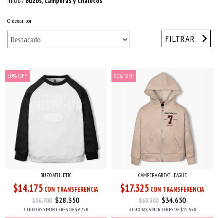
Inicio
/
Buzos, Camperas y Chalecos
Ordenar por
FILTRAR
50
%
OFF
50
%
OFF
BUZO ATHLETIC
CAMPERA GREAT LEAGUE
$14.175
$17.325
CON TRANSFERENCIA
CON TRANSFERENCIA
$28.350
$34.650
$56.700
$69.300
3 CUOTAS
SIN INTERÉS
DE
$9.450
3 CUOTAS
SIN INTERÉS
DE
$11.550