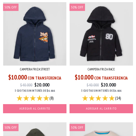
50
%
OFF
50
%
OFF
CAMPERA FRIZA STREET
CAMPERA FRIZA RACE
$10.000
$10.000
CON TRANSFERENCIA
CON TRANSFERENCIA
$20.000
$20.000
$40.000
$40.000
3 CUOTAS
SIN INTERÉS
DE
$6.666
3 CUOTAS
SIN INTERÉS
DE
$6.666
(8)
(14)
AGREGAR AL CARRITO
AGREGAR AL CARRITO
50
%
OFF
50
%
OFF