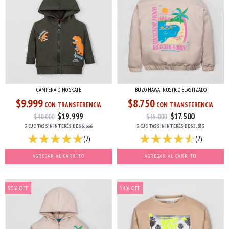
CAMPERA DINO SKATE
BUZO HAWAI RUSTICO ELASTIZADO
$9.999
$8.750
CON TRANSFERENCIA
CON TRANSFERENCIA
$19.999
$17.500
$40.000
$35.000
3 CUOTAS
SIN INTERÉS
DE
$6.666
3 CUOTAS
SIN INTERÉS
DE
$5.833
(7)
(2)
AGREGAR AL CARRITO
AGREGAR AL CARRITO
50
%
OFF
54
%
OFF