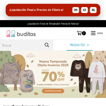
:
:
¡Liquidación Final a Precios de Fábrica!
09
43
45
¡Liquidación Final de Temporada! Precios de Fábrica!
MENÚ
0
PRODUCTOS