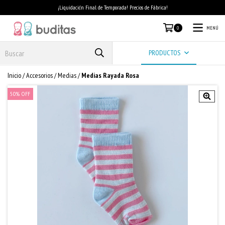
¡Liquidación Final de Temporada! Precios de Fábrica!
MENÚ
0
PRODUCTOS
Inicio
/
Accesorios
/
Medias
/
Medias Rayada Rosa
50
%
OFF