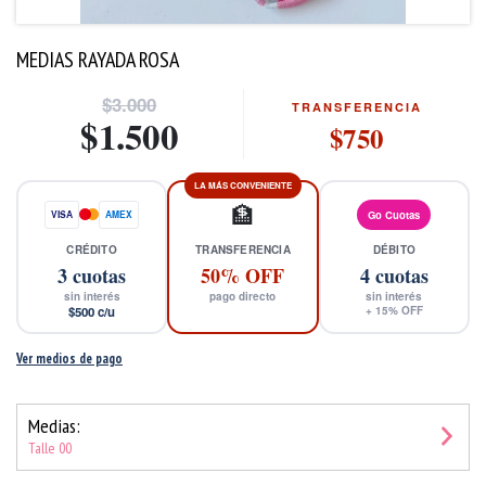
MEDIAS RAYADA ROSA
$3.000
TRANSFERENCIA
$1.500
$750
LA MÁS CONVENIENTE
🏦
VISA
AMEX
Go Cuotas
CRÉDITO
TRANSFERENCIA
DÉBITO
3
cuotas
50% OFF
4
cuotas
sin interés
pago directo
sin interés
$500
c/u
+
15
% OFF
Ver medios de pago
Medias:
Talle 00