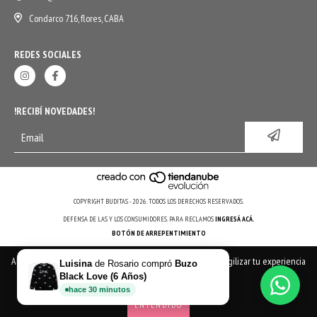
Condarco 716, flores, CABA
REDES SOCIALES
!RECIBÍ NOVEDADES!
COPYRIGHT BUDITAS - 2026. TODOS LOS DERECHOS RESERVADOS.
DEFENSA DE LAS Y LOS CONSUMIDORES. PARA RECLAMOS
INGRESÁ ACÁ.
BOTÓN DE ARREPENTIMIENTO
Al navegar por este sitio
aceptás el uso de cookies
para agilizar tu experiencia
Luisina
de
Rosario
compró
Buzo
de compra.
Black Love (6 Años)
hace
30
minutos
ENTENDIDO