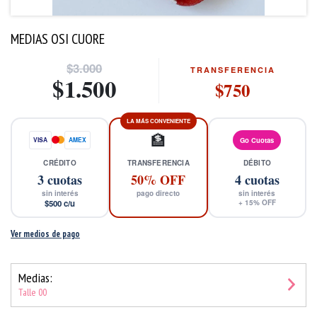
MEDIAS OSI CUORE
$3.000
TRANSFERENCIA
$1.500
$750
LA MÁS CONVENIENTE
🏦
VISA
AMEX
Go Cuotas
CRÉDITO
TRANSFERENCIA
DÉBITO
3
cuotas
50% OFF
4
cuotas
sin interés
pago directo
sin interés
$500
c/u
+
15
% OFF
Ver medios de pago
Medias:
Talle 00