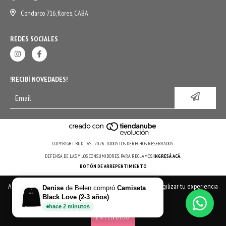
Condarco 716, flores, CABA
REDES SOCIALES
!RECIBÍ NOVEDADES!
COPYRIGHT BUDITAS - 2026. TODOS LOS DERECHOS RESERVADOS.
DEFENSA DE LAS Y LOS CONSUMIDORES. PARA RECLAMOS
INGRESÁ ACÁ.
BOTÓN DE ARREPENTIMIENTO
Al navegar por este sitio
aceptás el uso de cookies
para agilizar tu experiencia
Denise
de
Belen
compró
Camiseta
de compra.
Black Love (2-3 años)
hace
2
minutos
ENTENDIDO