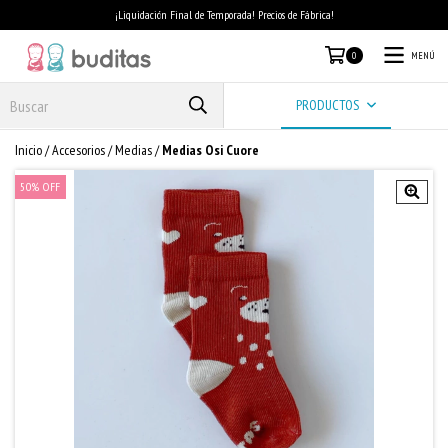
¡Liquidación Final de Temporada! Precios de Fábrica!
MENÚ
0
PRODUCTOS
Inicio
/
Accesorios
/
Medias
/
Medias Osi Cuore
50
%
OFF