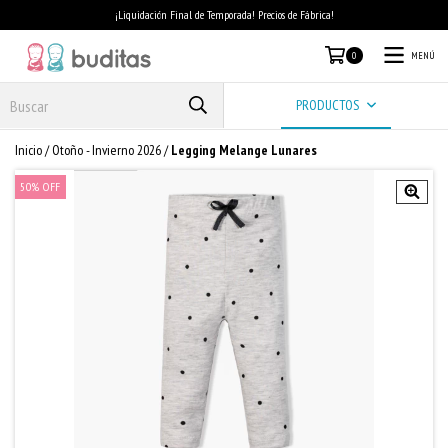
¡Liquidación Final de Temporada! Precios de Fábrica!
MENÚ
0
PRODUCTOS
Inicio
/
Otoño - Invierno 2026
/
Legging Melange Lunares
50
%
OFF