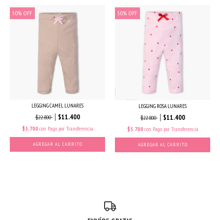
50
%
OFF
50
%
OFF
LEGGING CAMEL LUNARES
LEGGING ROSA LUNARES
$11.400
$11.400
$22.800
$22.800
$5.700
con
Pago por Transferencia
$5.700
con
Pago por Transferencia
AGREGAR AL CARRITO
AGREGAR AL CARRITO