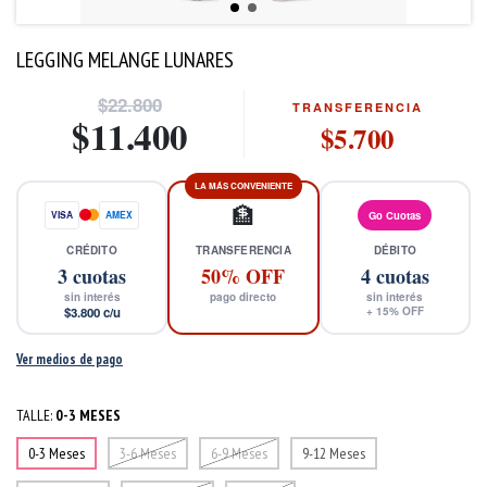
LEGGING MELANGE LUNARES
$22.800
TRANSFERENCIA
$11.400
$5.700
LA MÁS CONVENIENTE
🏦
VISA
AMEX
Go Cuotas
CRÉDITO
TRANSFERENCIA
DÉBITO
3
cuotas
50% OFF
4
cuotas
sin interés
pago directo
sin interés
$3.800
c/u
+
15
% OFF
Ver medios de pago
TALLE:
0-3 MESES
0-3 Meses
3-6 Meses
6-9 Meses
9-12 Meses