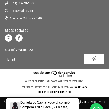
(011) 11 6891-5178
hola@buditas.com
Condarco 716, flores, CABA
REDES SOCIALES
!RECIBÍ NOVEDADES!
COPYRIGHT BUDITAS - 2026. TODOS LOS DERECHOS RESERVADOS.
DEFENSA DE LAS Y LOS CONSUMIDORES. PARA RECLAMOS
INGRESÁ ACÁ.
BOTÓN DE ARREPENTIMIENTO
Al navegar por este sitio
aceptás el uso de cookies
para agilizar tu experiencia
Daniela
de
Capital Federal
compró
de compra.
Campera Friza Race (0-3 Meses)