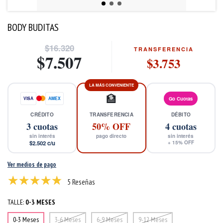
BODY BUDITAS
$16.320
TRANSFERENCIA
$7.507
$3.753
LA MÁS CONVENIENTE
🏦
VISA
AMEX
Go Cuotas
CRÉDITO
TRANSFERENCIA
DÉBITO
3
cuotas
50% OFF
4
cuotas
sin interés
pago directo
sin interés
$2.502
c/u
+
15
% OFF
Ver medios de pago
5 Reseñas
TALLE:
0-3 MESES
0-3 Meses
3-6 Meses
6-9 Meses
9-12 Meses