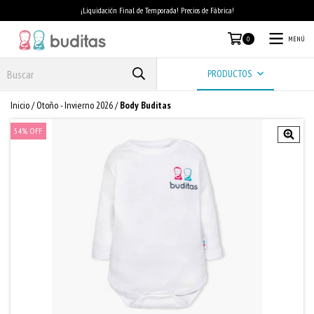
¡Liquidación Final de Temporada! Precios de Fábrica!
MENÚ
0
PRODUCTOS
Inicio
/
Otoño - Invierno 2026
/
Body Buditas
54
%
OFF