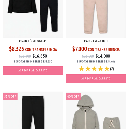
PIJAMA TÉRMICO NEGRO
JOGGER FRISA CAMEL
$8.325
$7.000
CON TRANSFERENCIA
CON TRANSFERENCIA
$16.650
$14.000
$33.300
$35.000
3 CUOTAS
SIN INTERÉS
DE
$5.550
3 CUOTAS
SIN INTERÉS
DE
$4.666
(2)
AGREGAR AL CARRITO
AGREGAR AL CARRITO
55
%
OFF
60
%
OFF