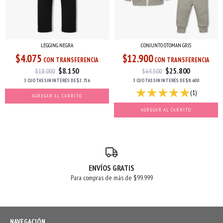
LEGGING NEGRA
CONJUNTO OTOMAN GRIS
$4.075
$12.900
CON TRANSFERENCIA
CON TRANSFERENCIA
$8.150
$25.800
$18.000
$64.500
3 CUOTAS
SIN INTERÉS
DE
$2.716
3 CUOTAS
SIN INTERÉS
DE
$8.600
(1)
AGREGAR AL CARRITO
AGREGAR AL CARRITO
ENVÍOS GRATIS
Para compras de más de $99.999
NAVEGACIÓN