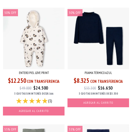
50
%
OFF
50
%
OFF
ENTERO PIEL LOVE PRINT
PIJAMA TÉRMICO AZUL
$12.250
$8.325
CON TRANSFERENCIA
CON TRANSFERENCIA
$24.500
$16.650
$49.000
$33.300
3 CUOTAS
SIN INTERÉS
DE
$8.166
3 CUOTAS
SIN INTERÉS
DE
$5.550
(1)
AGREGAR AL CARRITO
AGREGAR AL CARRITO
55
%
OFF
55
%
OFF