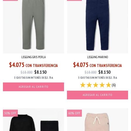
LEGGING MARINO
LEGGING GRIS PERLA
$4.075
$4.075
CON TRANSFERENCIA
CON TRANSFERENCIA
$8.150
$8.150
$18.000
$18.000
3 CUOTAS
SIN INTERÉS
DE
$2.716
3 CUOTAS
SIN INTERÉS
DE
$2.716
(6)
AGREGAR AL CARRITO
AGREGAR AL CARRITO
50
%
OFF
60
%
OFF