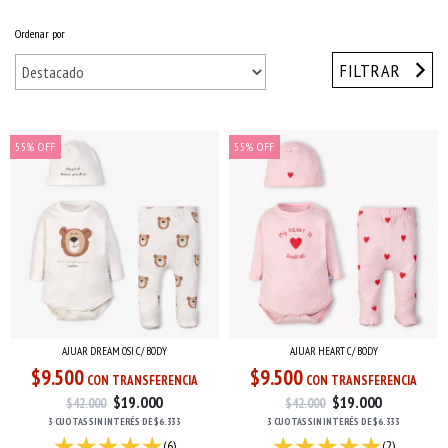
Ordenar por
FILTRAR
55
%
OFF
55
%
OFF
AJUAR DREAM OSI C/ BODY
AJUAR HEART C/ BODY
$9.500
$9.500
CON TRANSFERENCIA
CON TRANSFERENCIA
$19.000
$19.000
$42.000
$42.000
3 CUOTAS
SIN INTERÉS
DE
$6.333
3 CUOTAS
SIN INTERÉS
DE
$6.333
(6)
(2)