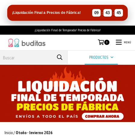
:
:
¡Liquidación Final a Precios de Fábrica!
09
43
44
¡Liquidación Final de Temporada! Precios de Fábrica!
MENÚ
0
PRODUCTOS
Inicio
/
Otoño - Invierno 2026