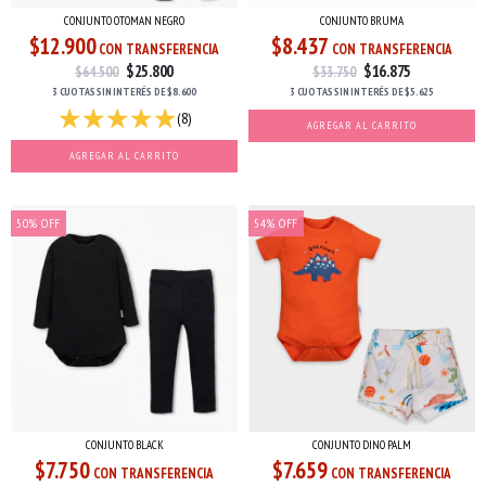
CONJUNTO OTOMAN NEGRO
CONJUNTO BRUMA
$12.900
$8.437
CON TRANSFERENCIA
CON TRANSFERENCIA
$25.800
$16.875
$64.500
$33.750
3 CUOTAS
SIN INTERÉS
DE
$8.600
3 CUOTAS
SIN INTERÉS
DE
$5.625
(8)
AGREGAR AL CARRITO
AGREGAR AL CARRITO
50
%
OFF
54
%
OFF
CONJUNTO BLACK
CONJUNTO DINO PALM
$7.750
$7.659
CON TRANSFERENCIA
CON TRANSFERENCIA