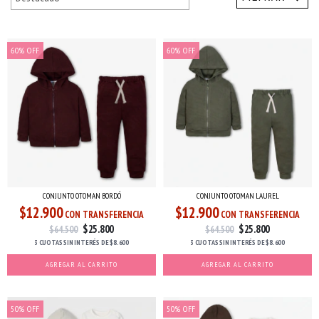
60
%
OFF
60
%
OFF
CONJUNTO OTOMAN BORDÓ
CONJUNTO OTOMAN LAUREL
$12.900
$12.900
CON TRANSFERENCIA
CON TRANSFERENCIA
$25.800
$25.800
$64.500
$64.500
3 CUOTAS
SIN INTERÉS
DE
$8.600
3 CUOTAS
SIN INTERÉS
DE
$8.600
AGREGAR AL CARRITO
AGREGAR AL CARRITO
50
%
OFF
50
%
OFF