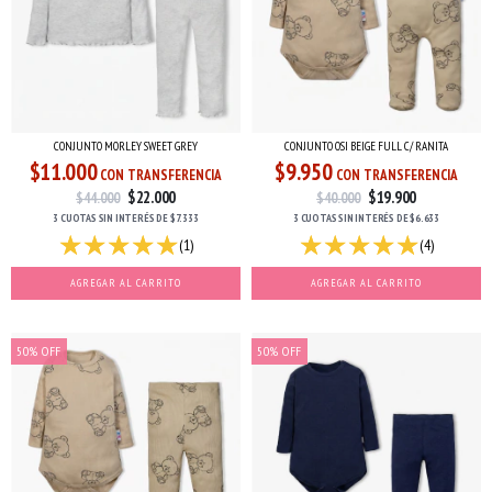
CONJUNTO MORLEY SWEET GREY
CONJUNTO OSI BEIGE FULL C/ RANITA
$11.000
$9.950
CON TRANSFERENCIA
CON TRANSFERENCIA
$22.000
$19.900
$44.000
$40.000
3 CUOTAS
SIN INTERÉS
DE
$7.333
3 CUOTAS
SIN INTERÉS
DE
$6.633
(1)
(4)
AGREGAR AL CARRITO
AGREGAR AL CARRITO
50
%
OFF
50
%
OFF