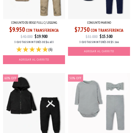
CONJUNTO OSI BEIGE FULL C/ LEGGING
CONJUNTO MARINO
$9.950
$7.750
CON TRANSFERENCIA
CON TRANSFERENCIA
$19.900
$15.500
$40.000
$31.000
3 CUOTAS
SIN INTERÉS
DE
$6.633
3 CUOTAS
SIN INTERÉS
DE
$5.166
(6)
AGREGAR AL CARRITO
AGREGAR AL CARRITO
60
%
OFF
50
%
OFF