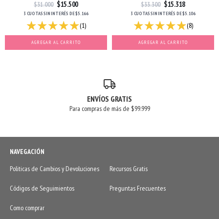
$15.500
$15.318
$31.000
$33.300
3 CUOTAS
SIN INTERÉS
DE
$5.166
3 CUOTAS
SIN INTERÉS
DE
$5.106
(1)
(8)
AGREGAR AL CARRITO
AGREGAR AL CARRITO
ENVÍOS GRATIS
Para compras de más de $99.999
NAVEGACIÓN
Politicas de Cambios y Devoluciones
Recursos Gratis
Códigos de Seguimientos
Preguntas Frecuentes
Como comprar