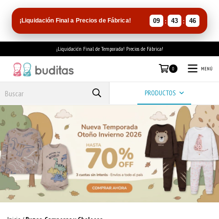
:
:
¡Liquidación Final a Precios de Fábrica!
09
43
45
¡Liquidación Final de Temporada! Precios de Fábrica!
MENÚ
0
PRODUCTOS