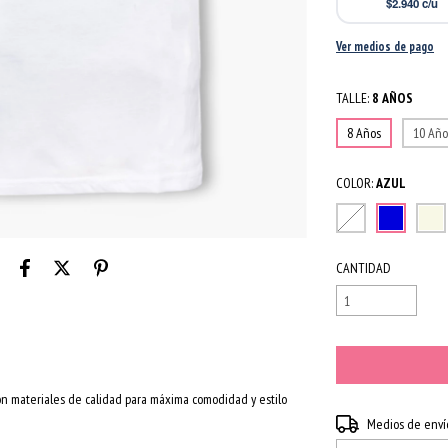
$2.940
c/u
Ver medios de pago
TALLE:
8 AÑOS
8 Años
10 Año
COLOR:
AZUL
CANTIDAD
on materiales de calidad para máxima comodidad y estilo
Entregas para el CP:
Medios de enví