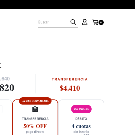
0
C
.640
TRANSFERENCIA
.820
$4.410
LA MÁS CONVENIENTE
🏦
X
Go Cuotas
TRANSFERENCIA
DÉBITO
50% OFF
4
cuotas
pago directo
sin interés