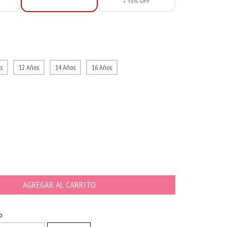
+
15
% OFF
s
12 Años
14 Años
16 Años
CAMBIAR CP
o