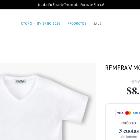
¡Liquidación Final de Temporada! Precios de Fábrica!
OTOÑO - INVIERNO 2026
PRODUCTOS
SALE
REMERA V M
$17
$8
VISA
AME
CRÉDITO
3
cuotas
sin interés