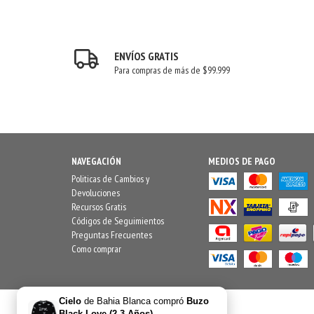
ENVÍOS GRATIS
Para compras de más de $99.999
NAVEGACIÓN
MEDIOS DE PAGO
Politicas de Cambios y
Devoluciones
Recursos Gratis
Códigos de Seguimientos
Preguntas Frecuentes
Como comprar
Cielo
de
Bahia Blanca
compró
Buzo
Black Love (2-3 Años)