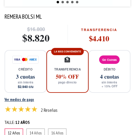
REMERA BOLSI ML
$16.800
TRANSFERENCIA
$8.820
$4.410
LA MÁS CONVENIENTE
🏦
VISA
AMEX
Go Cuotas
CRÉDITO
TRANSFERENCIA
DÉBITO
3
cuotas
50% OFF
4
cuotas
sin interés
pago directo
sin interés
$2.940
c/u
+
15
% OFF
Ver medios de pago
2 Reseñas
TALLE:
12 AÑOS
12 Años
14 Años
16 Años