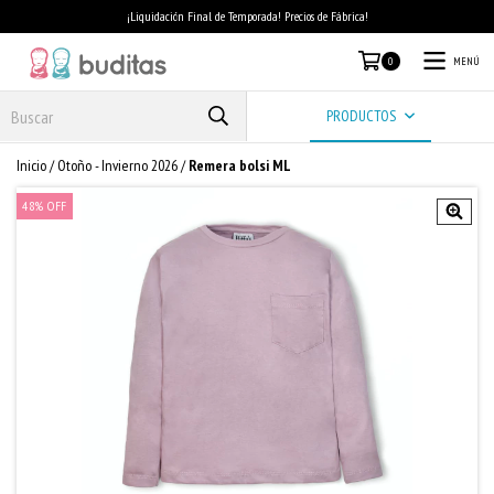
¡Liquidación Final de Temporada! Precios de Fábrica!
MENÚ
0
PRODUCTOS
Inicio
/
Otoño - Invierno 2026
/
Remera bolsi ML
48
%
OFF