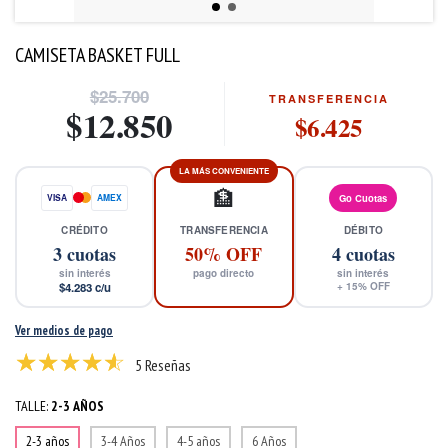
CAMISETA BASKET FULL
$25.700
TRANSFERENCIA
$12.850
$6.425
LA MÁS CONVENIENTE
🏦
VISA
AMEX
Go Cuotas
CRÉDITO
TRANSFERENCIA
DÉBITO
3
cuotas
50% OFF
4
cuotas
sin interés
pago directo
sin interés
$4.283
c/u
+
15
% OFF
Ver medios de pago
5 Reseñas
TALLE:
2-3 AÑOS
2-3 años
3-4 Años
4-5 años
6 Años