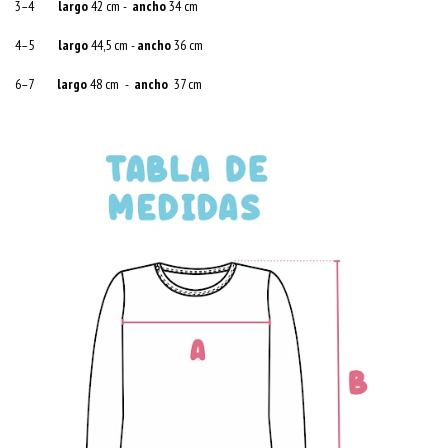
3–4
largo
42 cm -
ancho
34 cm
4–5
largo
44,5 cm -
ancho
36 cm
6–7
largo
48 cm -
ancho
37 cm