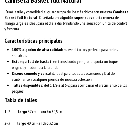
Camiseta Basket full Natural
¡Sumá estilo y comodidad al guardarropa de los más chicos con nuestra
Camiseta
Basket full Natural
! Diseñada en
algodón super suave
, esta remera de
manga larga es ideal para el día a día, brindando una sensación única de confort
y frescura.
Características principales
100% algodón de alta calidad:
suave al tacto y perfecta para pieles
sensibles.
Estampa full de basket:
en tonos bordo y negro, le aporta un toque
original y moderno a la prenda.
Diseño cómodo y versátil:
ideal para todas las ocasiones y fácil de
combinar con cualquier prenda de nuestra colección.
Talles disponibles:
del 1 1/2-2 al 6-7, para acompañar el crecimiento de los
peques.
Tabla de talles
1–2
largo
37 cm -
ancho
30,5 cm
2–3
largo
40 cm -
ancho
32 cm