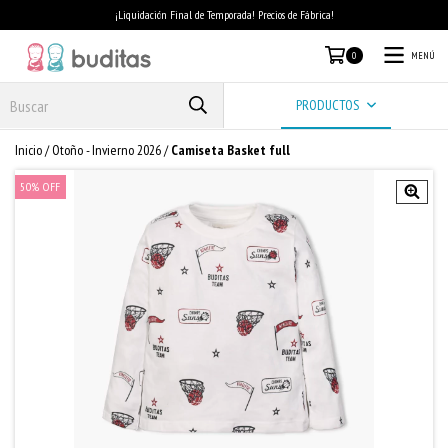
¡Liquidación Final de Temporada! Precios de Fábrica!
MENÚ
0
PRODUCTOS
Inicio
/
Otoño - Invierno 2026
/
Camiseta Basket full
50
%
OFF