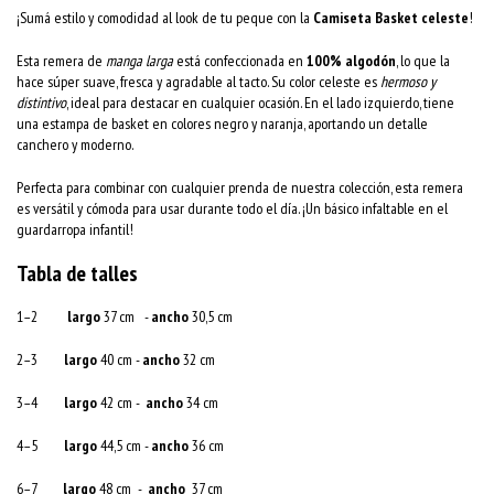
¡Sumá estilo y comodidad al look de tu peque con la
Camiseta Basket celeste
!
Esta remera de
manga larga
está confeccionada en
100% algodón
, lo que la
hace súper suave, fresca y agradable al tacto. Su color celeste es
hermoso y
distintivo
, ideal para destacar en cualquier ocasión. En el lado izquierdo, tiene
una estampa de basket en colores negro y naranja, aportando un detalle
canchero y moderno.
Perfecta para combinar con cualquier prenda de nuestra colección, esta remera
es versátil y cómoda para usar durante todo el día. ¡Un básico infaltable en el
guardarropa infantil!
Tabla de talles
1–2
largo
37 cm -
ancho
30,5 cm
2–3
largo
40 cm -
ancho
32 cm
3–4
largo
42 cm -
ancho
34 cm
4–5
largo
44,5 cm -
ancho
36 cm
6–7
largo
48 cm -
ancho
37 cm