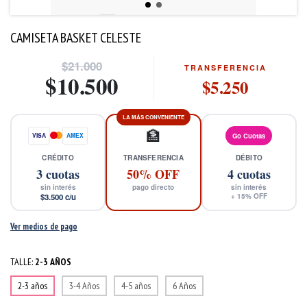
CAMISETA BASKET CELESTE
$21.000
TRANSFERENCIA
$10.500
$5.250
LA MÁS CONVENIENTE
🏦
VISA
AMEX
Go Cuotas
CRÉDITO
TRANSFERENCIA
DÉBITO
3
cuotas
50% OFF
4
cuotas
sin interés
pago directo
sin interés
$3.500
c/u
+
15
% OFF
Ver medios de pago
TALLE:
2-3 AÑOS
2-3 años
3-4 Años
4-5 años
6 Años