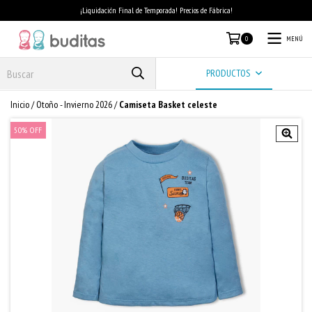
¡Liquidación Final de Temporada! Precios de Fábrica!
MENÚ
0
PRODUCTOS
Inicio
/
Otoño - Invierno 2026
/
Camiseta Basket celeste
50
%
OFF