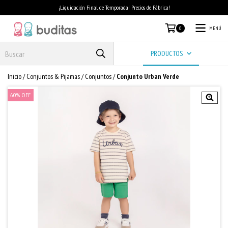
¡Liquidación Final de Temporada! Precios de Fábrica!
MENÚ
0
PRODUCTOS
Inicio
/
Conjuntos & Pijamas
/
Conjuntos
/
Conjunto Urban Verde
60
%
OFF