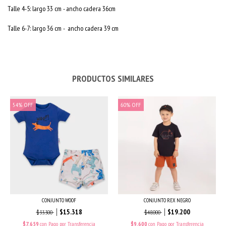
Talle 4-5: largo 33 cm - ancho cadera 36cm
Talle 6-7: largo 36 cm - ancho cadera 39 cm
PRODUCTOS SIMILARES
54
%
OFF
60
%
OFF
CONJUNTO WOOF
CONJUNTO REX NEGRO
$15.318
$19.200
$33.300
$48.000
$7.659
con
Pago por Transferencia
$9.600
con
Pago por Transferencia