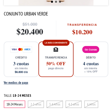
CONJUNTO URBAN VERDE
$51.000
TRANSFERENCIA
$20.400
$10.200
LA MÁS CONVENIENTE
🏦
VISA
AMEX
Go Cuotas
CRÉDITO
TRANSFERENCIA
DÉBITO
3
cuotas
50% OFF
4
cuotas
sin interés
pago directo
sin interés
$6.800
c/u
+
15
% OFF
Ver medios de pago
TALLE:
18-24 MESES
18-24 Meses
2-3 años
3-4 Años
4-5 años
6 Años