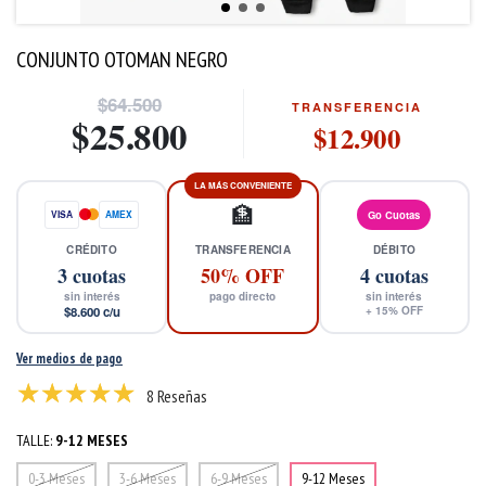
CONJUNTO OTOMAN NEGRO
$64.500
TRANSFERENCIA
$25.800
$12.900
LA MÁS CONVENIENTE
🏦
VISA
AMEX
Go Cuotas
CRÉDITO
TRANSFERENCIA
DÉBITO
3
cuotas
50% OFF
4
cuotas
sin interés
pago directo
sin interés
$8.600
c/u
+
15
% OFF
Ver medios de pago
8 Reseñas
TALLE:
9-12 MESES
0-3 Meses
3-6 Meses
6-9 Meses
9-12 Meses