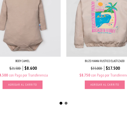
BODY CAMEL
BUZO HAWAI RUSTICO ELASTIZADO
$8.600
$17.500
$21.500
$35.000
4.300
con
Pago por Transferencia
$8.750
con
Pago por Transferenc
AGREGAR AL CARRITO
AGREGAR AL CARRITO