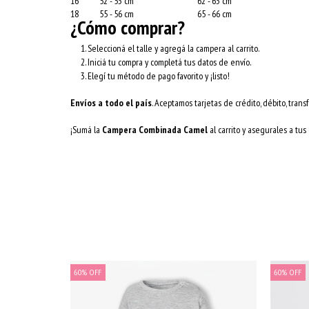
16
52 - 53 cm
62 - 63 cm
18
55 - 56 cm
65 - 66 cm
¿Cómo comprar?
Seleccioná el talle y agregá la campera al carrito.
Iniciá tu compra y completá tus datos de envío.
Elegí tu método de pago favorito y ¡listo!
Envíos a todo el país
. Aceptamos tarjetas de crédito, débito, transf
¡Sumá la
Campera Combinada Camel
al carrito y asegurales a tus
60
%
OFF
60
%
OFF