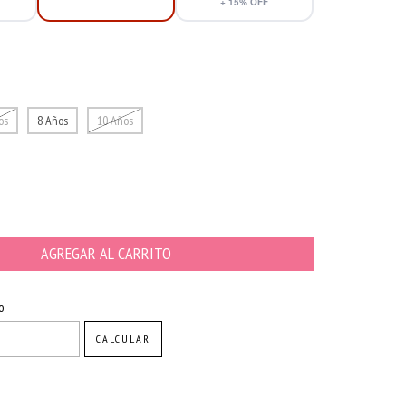
+
15
% OFF
os
8 Años
10 Años
CAMBIAR CP
o
CALCULAR