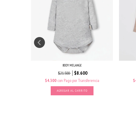
BODY MELANGE
$8.600
$21.500
erencia
$4.300
con
Pago por Transferencia
$
AGREGAR AL CARRITO