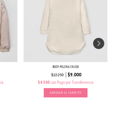
BODY POLERA CRUDO
$9.000
$22.250
ia
$4.500
con
Pago por Transferencia
$6.00
AGREGAR AL CARRITO