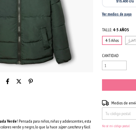
$15.400
c/u
Ver medios de pago
TALLE:
4-5 AÑOS
4-5 Años
6 Añ
CANTIDAD
Entregas para el CP:
Medios de enví
ada Verde
! Pensada para niños, niñas y adolescentes, esta
No sé mi código postal
colores verde y negro, lo que la hace
súper canchera
y fácil