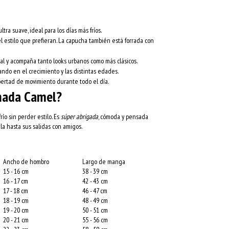
ltra suave, ideal para los días más fríos.
l estilo que prefieran. La capucha también está forrada con
l y acompaña tanto looks urbanos como más clásicos.
ando en el crecimiento y las distintas edades.
bertad de movimiento durante todo el día.
inada Camel?
ío sin perder estilo. Es
súper abrigada
, cómoda y pensada
la hasta sus salidas con amigos.
Ancho de hombro
Largo de manga
15 - 16 cm
38 - 39 cm
16 - 17 cm
42 - 43 cm
17 - 18 cm
46 - 47 cm
18 - 19 cm
48 - 49 cm
19 - 20 cm
50 - 51 cm
20 - 21 cm
55 - 56 cm