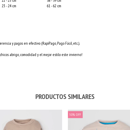
22 - 23 cm
58 - 59 cm
23 - 24 cm
61 - 62 cm
erencia y pagos en efectivo (RapiPago, Pago Fácil, etc.).
 chicos abrigo, comodidad y el mejor estilo este invierno!
PRODUCTOS SIMILARES
50
%
OFF