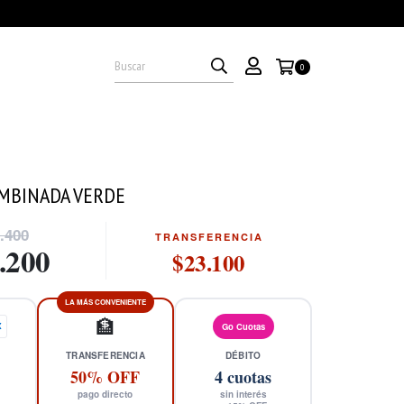
0
MBINADA VERDE
.400
TRANSFERENCIA
.200
$23.100
LA MÁS CONVENIENTE
🏦
X
Go Cuotas
TRANSFERENCIA
DÉBITO
50% OFF
4
cuotas
pago directo
sin interés