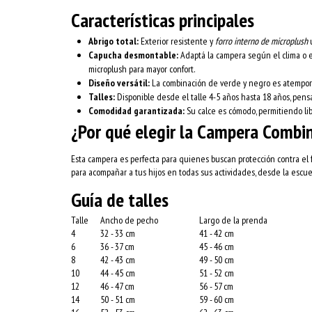
Características principales
Abrigo total:
Exterior resistente y
forro interno de microplush
u
Capucha desmontable:
Adaptá la campera según el clima o e
microplush para mayor confort.
Diseño versátil:
La combinación de verde y negro es atempora
Talles:
Disponible desde el talle 4-5 años hasta 18 años, pens
Comodidad garantizada:
Su calce es cómodo, permitiendo li
¿Por qué elegir la Campera Comb
Esta campera es perfecta para quienes buscan protección contra el fr
para acompañar a tus hijos en todas sus actividades, desde la escue
Guía de talles
Talle
Ancho de pecho
Largo de la prenda
4
32 - 33 cm
41 - 42 cm
6
36 - 37 cm
45 - 46 cm
8
42 - 43 cm
49 - 50 cm
10
44 - 45 cm
51 - 52 cm
12
46 - 47 cm
56 - 57 cm
14
50 - 51 cm
59 - 60 cm