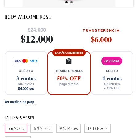
BODY WELCOME ROSE
$24.000
TRANSFERENCIA
$12.000
$6.000
LA MÁS CONVENIENTE
🏦
VISA
AMEX
Go Cuotas
CRÉDITO
TRANSFERENCIA
DÉBITO
3
cuotas
50% OFF
4
cuotas
sin interés
pago directo
sin interés
$4.000
c/u
+
15
% OFF
Ver medios de pago
TALLE:
3-6 MESES
3-6 Meses
6-9 Meses
9-12 Meses
12-18 Meses