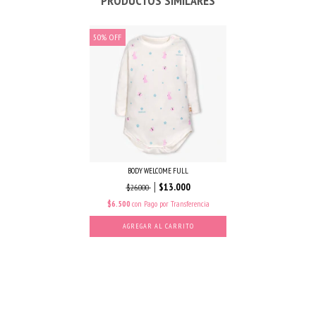
PRODUCTOS SIMILARES
50
%
OFF
BODY WELCOME FULL
$13.000
$26.000
$6.500
con
Pago por Transferencia
AGREGAR AL CARRITO