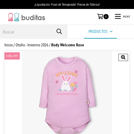
¡Liquidación Final de Temporada! Precios de Fábrica!
MENÚ
0
PRODUCTOS
Inicio
/
Otoño - Invierno 2026
/
Body Welcome Rose
50
%
OFF