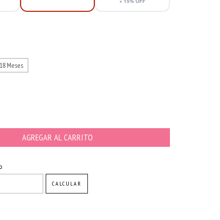
+
15
% OFF
-18 Meses
CAMBIAR CP
o
CALCULAR