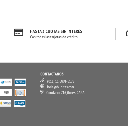
HASTA 3 CUOTAS SIN INTERÉS
Con todas las tarjetas de crédito
CONTACTANOS
(011) 11 6891-5178
hola@buditas.com
Condarco 716, flores, CABA