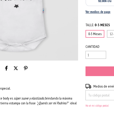
$2.806
c/u
Ver medios de pago
TALLE:
0-3 MESES
0-3 Meses
12
CANTIDAD
Entregas para el CP:
Medios de enví
special.
ste body es
súper suave y elastizado
, brindando la máxima
 tierna estampa con la frase
"¿Querés ser mi Padrino?"
ideal
No sé mi código postal