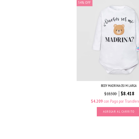
54
%
OFF
BODY MADRINA OSI M. LARGA
$8.418
$18.300
$4.209
con
Pago por Transfer
AGREGAR AL CARRITO