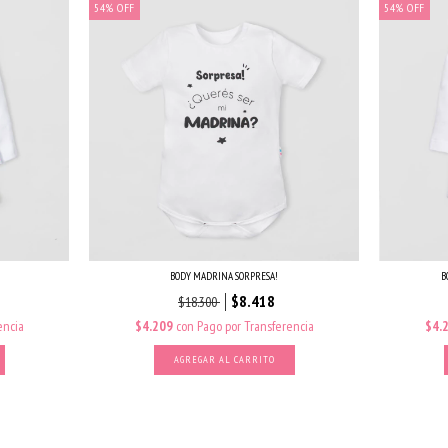
54
%
OFF
54
%
OFF
BODY MADRINA SORPRESA!
B
$8.418
$18.300
encia
$4.209
con
Pago por Transferencia
$4.
AGREGAR AL CARRITO