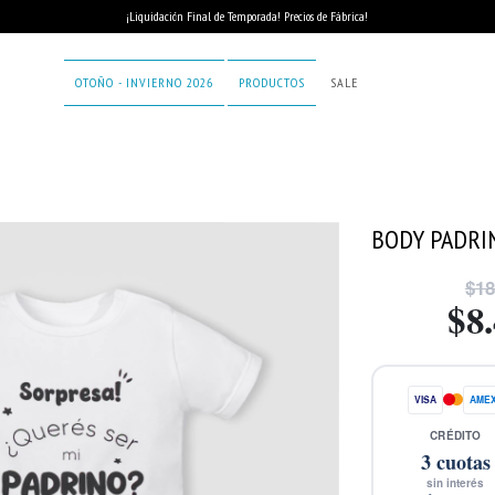
¡Liquidación Final de Temporada! Precios de Fábrica!
OTOÑO - INVIERNO 2026
PRODUCTOS
SALE
BODY PADRI
$18
$8
VISA
AME
CRÉDITO
3
cuotas
sin interés