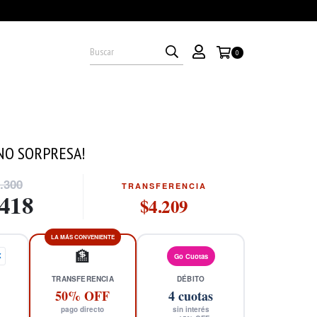
0
NO SORPRESA!
.300
TRANSFERENCIA
.418
$4.209
LA MÁS CONVENIENTE
🏦
X
Go Cuotas
TRANSFERENCIA
DÉBITO
50% OFF
4
cuotas
pago directo
sin interés