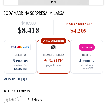
BODY MADRINA SORPRESA! M. LARGA
$18.300
TRANSFERENCIA
$8.418
$4.209
LA MÁS CONVENIENTE
🏦
VISA
AMEX
Go Cuotas
CRÉDITO
TRANSFERENCIA
DÉBITO
3
cuotas
50% OFF
4
cuotas
sin interés
pago directo
sin interés
$2.806
c/u
+
15
% OFF
Ver medios de pago
TALLE:
12-18 MESES
0-3 Meses
12-18 Meses