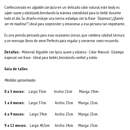
Confeccionado en
algodón con lycra
en un delicado color natural, este body es
súper suave y elastizado
, brindando la máxima comodidad para tu bebé durante
todo el día. Su diseño incluye una tierna estampa con la frase
"Sorpresa! ¿Querés
ser mi madrina?"
, ideal para sorprender y emocionar a esa persona tan importante.
Es una prenda pensada para esas ocasiones únicas, que combina calidad, ternura
y un mensaje lleno de amor. Perfecto para regalar y conservar como recuerdo.
Detalles:
- Material: Algodón con lycra, suave y elástico - Color: Natural - Estampa
especial con frase - Ideal para bebés, brindando confort y estilo
Guía de talles
Medidas aproximadas
0 a 3 meses:
Largo: 35cm Ancho: 21cm Manga: 19cm.
3 a 6 meses:
Largo: 37cm Ancho: 23cm Manga: 21cm.
6 a 9 meses:
Largo: 39cm Ancho: 23cm Manga: 23cm.
9 a 12 meses:
Largo: 40,5cm Ancho: 24cm Manga: 25cm.