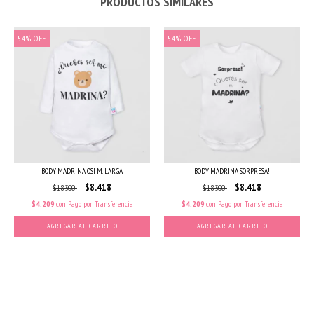
PRODUCTOS SIMILARES
54
%
OFF
54
%
OFF
BODY MADRINA OSI M. LARGA
BODY MADRINA SORPRESA!
$8.418
$8.418
$18.300
$18.300
$4.209
con
Pago por Transferencia
$4.209
con
Pago por Transferencia
AGREGAR AL CARRITO
AGREGAR AL CARRITO