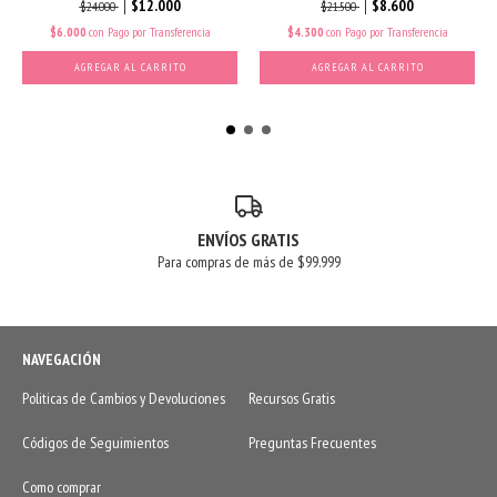
$8.600
$12.000
$21.500
$24.000
$4.300
con
Pago por Transferencia
$6.000
con
Pago por Transferencia
AGREGAR AL CARRITO
AGREGAR AL CARRITO
ENVÍOS GRATIS
Para compras de más de $99.999
NAVEGACIÓN
Politicas de Cambios y Devoluciones
Recursos Gratis
Códigos de Seguimientos
Preguntas Frecuentes
Como comprar