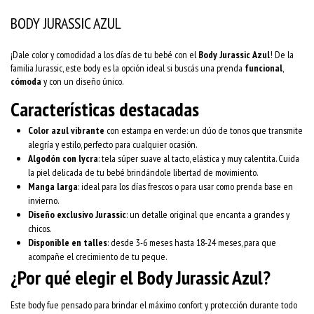
BODY JURASSIC AZUL
¡Dale color y comodidad a los días de tu bebé con el
Body Jurassic Azul
! De la
familia Jurassic, este body es la opción ideal si buscás una prenda
funcional
,
cómoda
y con un diseño único.
Características destacadas
Color azul vibrante
con estampa en verde: un dúo de tonos que transmite
alegría y estilo, perfecto para cualquier ocasión.
Algodón con lycra
: tela súper suave al tacto, elástica y muy calentita. Cuida
la piel delicada de tu bebé brindándole libertad de movimiento.
Manga larga
: ideal para los días frescos o para usar como prenda base en
invierno.
Diseño exclusivo Jurassic
: un detalle original que encanta a grandes y
chicos.
Disponible en talles
: desde 3-6 meses hasta 18-24 meses, para que
acompañe el crecimiento de tu peque.
¿Por qué elegir el Body Jurassic Azul?
Este body fue pensado para brindar el máximo confort y protección durante todo