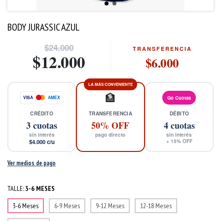
BODY JURASSIC AZUL
$24.000
TRANSFERENCIA
$12.000
$6.000
LA MÁS CONVENIENTE
🏦
VISA
AMEX
Go Cuotas
CRÉDITO
TRANSFERENCIA
DÉBITO
3
cuotas
50% OFF
4
cuotas
sin interés
pago directo
sin interés
$4.000
c/u
+
15
% OFF
Ver medios de pago
TALLE:
3-6 MESES
3-6 Meses
6-9 Meses
9-12 Meses
12-18 Meses