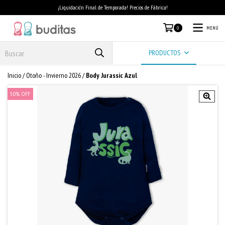
¡Liquidación Final de Temporada! Precios de Fábrica!
MENÚ
0
PRODUCTOS
Inicio
/
Otoño - Invierno 2026
/
Body Jurassic Azul
50
%
OFF