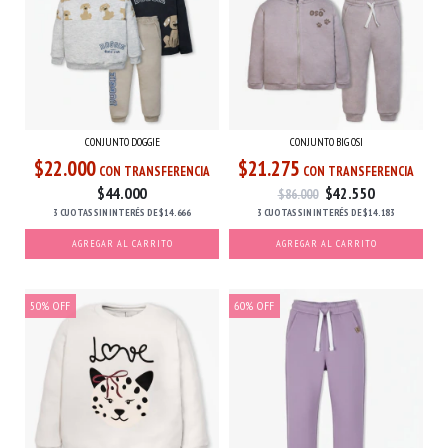
CONJUNTO DOGGIE
CONJUNTO BIG OSI
$22.000
$21.275
CON TRANSFERENCIA
CON TRANSFERENCIA
$44.000
$42.550
$86.000
3 CUOTAS
SIN INTERÉS
DE
$14.666
3 CUOTAS
SIN INTERÉS
DE
$14.183
AGREGAR AL CARRITO
AGREGAR AL CARRITO
50
%
OFF
60
%
OFF