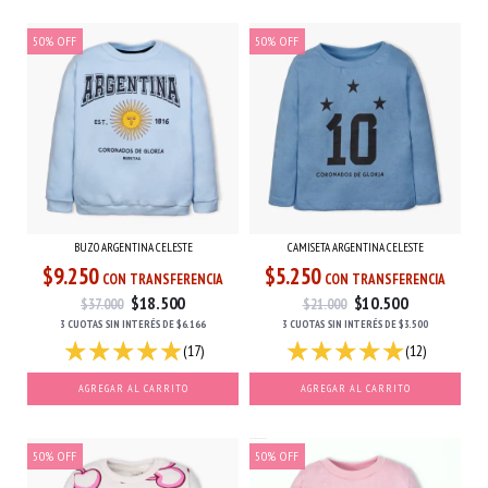
50
%
OFF
50
%
OFF
BUZO ARGENTINA CELESTE
CAMISETA ARGENTINA CELESTE
$9.250
$5.250
CON TRANSFERENCIA
CON TRANSFERENCIA
$18.500
$10.500
$37.000
$21.000
3 CUOTAS
SIN INTERÉS
DE
$6.166
3 CUOTAS
SIN INTERÉS
DE
$3.500
(17)
(12)
AGREGAR AL CARRITO
AGREGAR AL CARRITO
50
%
OFF
50
%
OFF