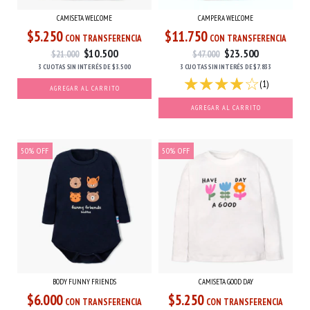
CAMISETA WELCOME
CAMPERA WELCOME
$5.250
$11.750
CON TRANSFERENCIA
CON TRANSFERENCIA
$10.500
$23.500
$21.000
$47.000
3 CUOTAS
SIN INTERÉS
DE
$3.500
3 CUOTAS
SIN INTERÉS
DE
$7.833
(1)
AGREGAR AL CARRITO
AGREGAR AL CARRITO
50
%
OFF
50
%
OFF
CAMISETA GOOD DAY
BODY FUNNY FRIENDS
$5.250
$6.000
CON TRANSFERENCIA
CON TRANSFERENCIA