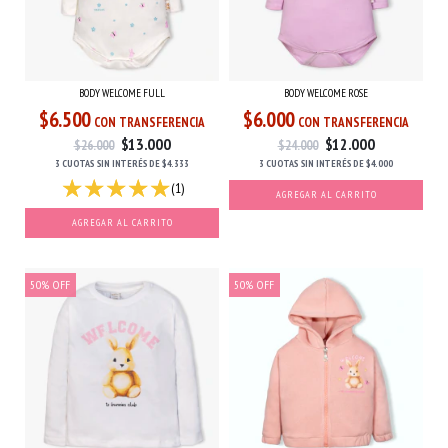
BODY WELCOME FULL
BODY WELCOME ROSE
$6.500
$6.000
CON TRANSFERENCIA
CON TRANSFERENCIA
$13.000
$12.000
$26.000
$24.000
3 CUOTAS
SIN INTERÉS
DE
$4.333
3 CUOTAS
SIN INTERÉS
DE
$4.000
(1)
AGREGAR AL CARRITO
AGREGAR AL CARRITO
50
%
OFF
50
%
OFF