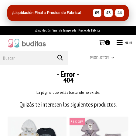
:
:
¡Liquidación Final a Precios de Fábrica!
09
43
44
¡Liquidación Final de Temporada! Precios de Fábrica!
MENÚ
0
PRODUCTOS
- Error -
404
La página que estás buscando no existe.
Quizás te interesen los siguientes productos.
51
%
OFF