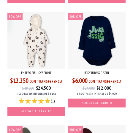
50
%
OFF
50
%
OFF
ENTERO PIEL LOVE PRINT
BODY JURASSIC AZUL
$12.250
$6.000
CON TRANSFERENCIA
CON TRANSFERENCIA
$24.500
$12.000
$49.000
$24.000
3 CUOTAS
SIN INTERÉS
DE
$8.166
3 CUOTAS
SIN INTERÉS
DE
$4.000
(1)
AGREGAR AL CARRITO
AGREGAR AL CARRITO
60
%
OFF
60
%
OFF