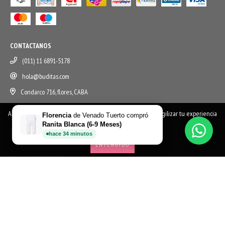
CONTACTANOS
(011) 11 6891-5178
hola@buditas.com
Condarco 716, flores, CABA
Al navegar por este sitio
aceptás el uso de cookies
para agilizar tu experiencia
Florencia
de
Venado Tuerto
compró
REDES SOCIALES
de compra.
Ranita Blanca (6-9 Meses)
hace
34
minutos
ENTENDIDO
!RECIBÍ NOVEDADES!
COPYRIGHT BUDITAS - 2026. TODOS LOS DERECHOS RESERVADOS.