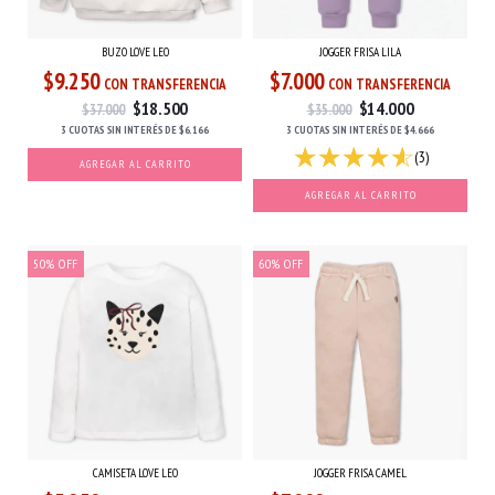
BUZO LOVE LEO
JOGGER FRISA LILA
$9.250
$7.000
CON TRANSFERENCIA
CON TRANSFERENCIA
$18.500
$14.000
$37.000
$35.000
3 CUOTAS
SIN INTERÉS
DE
$6.166
3 CUOTAS
SIN INTERÉS
DE
$4.666
(3)
AGREGAR AL CARRITO
AGREGAR AL CARRITO
50
%
OFF
60
%
OFF
CAMISETA LOVE LEO
JOGGER FRISA CAMEL