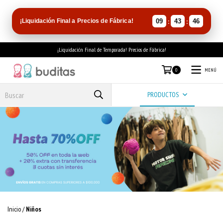
:
:
¡Liquidación Final a Precios de Fábrica!
09
43
46
¡Liquidación Final de Temporada! Precios de Fábrica!
MENÚ
0
PRODUCTOS
Inicio
/
Niños